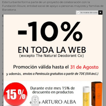
Este turbante forma parte de un proyecto de colaboración con la
Fundación Roure, entidad social de apoyo a personas mayores y familias de
Barcelona.
No mostrar de nuevo
BENEFICIOS
- Facilita la aplicación de tratamientos capilares, aceites y coloraciones
vegetales.
- Ayuda a mantener el calor durante el tratamiento.
- Protege el cuero cabelludo y evita goteos.
- Diseño cómodo y adaptable a diferentes tamaños de cabeza.
- Reutilizable y fácil de lavar.
- Secado rápido.
- Alternativa sostenible al plástico film.
- Apto para todo tipo de cabello, incluso rizado.
MODO DE EMPLEO
Coloque el turbante directamente sobre el cabello impregnado con el
tratamiento o cataplasma.
Cubra completamente la cabeza como si fuera una capucha.
Cruce los extremos inferiores y recójalos hacia la frente.
Anude firmemente para mantener el turbante fijo durante todo el
tratamiento.