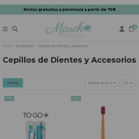
Envíos gratuitos a península a partir de 70€
0
Inicio
Bucodental
Cepillos de Dientes y Accesorios
Cepillos de Dientes y Accesorios
Filtrar
Name, A to Z
24
-10%
-10%