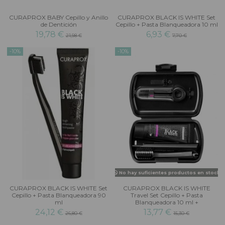
CURAPROX BABY Cepillo y Anillo
CURAPROX BLACK IS WHITE Set
de Dentición
Cepillo + Pasta Blanqueadora 10 ml
19,78 €
6,93 €
21,98 €
7,70 €
-10%
-10%
No hay suficientes productos en stock
CURAPROX BLACK IS WHITE Set
CURAPROX BLACK IS WHITE
Cepillo + Pasta Blanqueadora 90
Travel Set Cepillo + Pasta
ml
Blanqueadora 10 ml +
24,12 €
13,77 €
26,80 €
15,30 €