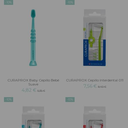
-10%
-10%
CURAPROX Baby Cepillo Bebé
CURAPROX Cepillo Interdental 011
Suave
7,56 €
8,40 €
4,82 €
5,35 €
-10%
-10%