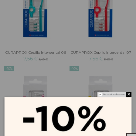
CURAPROX Cepillo Interdental 06
CURAPROX Cepillo Interdental 07
7,56 €
7,56 €
8,40 €
8,40 €
-10%
-10%
No mostrar de nuevo