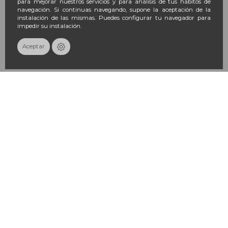
para mejorar nuestros servicios y para análisis de tus hábitos de
navegación. Si continuas navegando, supone la aceptación de la
instalación de las mismas. Puedes configurar tu navegador para
impedir su instalación.
Aceptar
No hay suficientes productos en stock
GUM Cepillo Dental Adulto Medio -
GUM Cepillo Dental Adulto Suave -
PACK TRÍO
PACK TRÍO
5,22 €
5,22 €
5,80 €
5,80 €
-10%
-10%