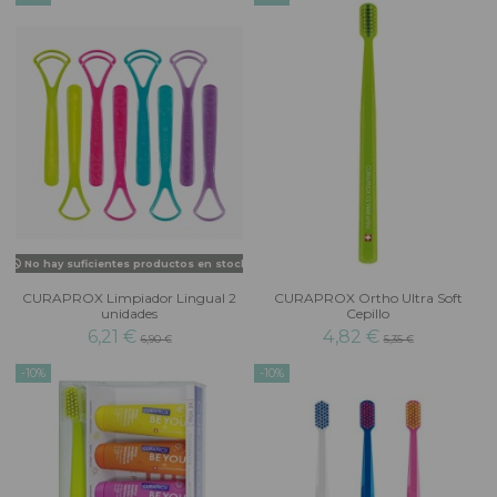
No hay suficientes productos en stock
CURAPROX Limpiador Lingual 2
CURAPROX Ortho Ultra Soft
unidades
Cepillo
6,21 €
4,82 €
6,90 €
5,35 €
-10%
-10%