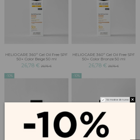
HELIOCARE 360º Gel Oil Free SPF
HELIOCARE 360º Gel Oil Free SPF
50+ Color Beige 50 ml
50+ Color Bronze 50 ml
26,78 €
26,78 €
29,75 €
29,75 €
-10%
-10%
No mostrar de nuevo