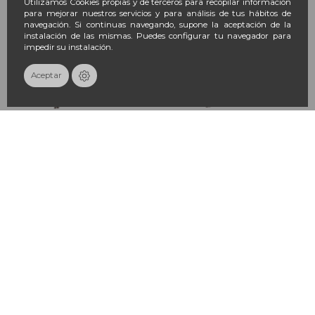
Utilizamos Cookies propias y de terceros para recopilar información
para mejorar nuestros servicios y para análisis de tus hábitos de
navegación. Si continuas navegando, supone la aceptación de la
instalación de las mismas. Puedes configurar tu navegador para
impedir su instalación.
Aceptar
MIA Cosmetics-Paris Blooming
MIA Cosmetics-Paris Blooming
Eyebrow & Eyeliner Dark Blonde
Eyebrow & Eyeliner Natural Brown
0,2 g
0,2 g
10,04 €
10,04 €
11,15 €
11,15 €
-10%
-10%