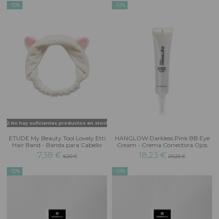
-10%
-10%
No hay suficientes productos en stock
ETUDE My Beauty Tool Lovely Etti
HANGLOW Darkless Pink BB Eye
Hair Band - Banda para Cabello
Cream - Crema Correctora Ojos
7,38 €
18,23 €
8,20 €
20,25 €
-10%
-10%