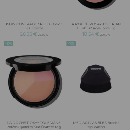
ISDIN COVERAGE SPF 50+ Color
LA ROCHE POSAY TOLERIANE
5.0 Bronze
Blush 02 Rose Doré 5 g
26,55 €
18,54 €
29,50 €
20,60 €
-10%
-10%
LA ROCHE POSAY TOLERIANE
MEDIAS INVISIBLES Brocha
Polvos Fijadores Matificantes 12 g
Aplicación