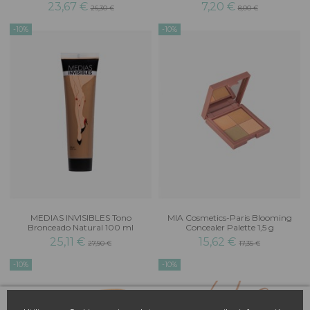
23,67 €
7,20 €
26,30 €
8,00 €
-10%
-10%
MEDIAS INVISIBLES Tono
MIA Cosmetics-Paris Blooming
Bronceado Natural 100 ml
Concealer Palette 1,5 g
25,11 €
15,62 €
27,90 €
17,35 €
-10%
-10%