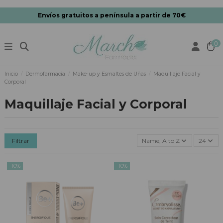
Envíos gratuitos a península a partir de 70€
0
Inicio
Dermofarmacia
Make-up y Esmaltes de Uñas
Maquillaje Facial y
Corporal
Maquillaje Facial y Corporal
Filtrar
Name, A to Z
24
-10%
-10%