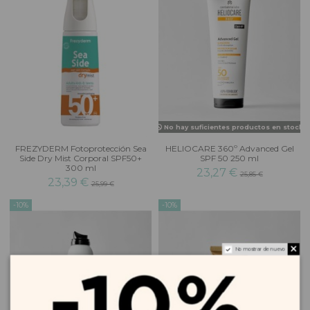
No hay suficientes productos en stock
FREZYDERM Fotoprotección Sea
HELIOCARE 360º Advanced Gel
Side Dry Mist Corporal SPF50+
SPF 50 250 ml
300 ml
23,27 €
25,85 €
23,39 €
25,99 €
-10%
-10%
No mostrar de nuevo