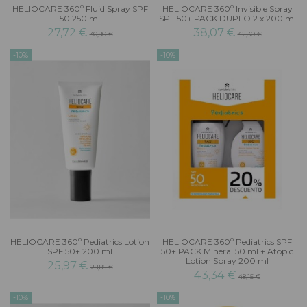
HELIOCARE 360º Fluid Spray SPF
HELIOCARE 360º Invisible Spray
50 250 ml
SPF 50+ PACK DUPLO 2 x 200 ml
27,72 €
38,07 €
30,80 €
42,30 €
-10%
-10%
HELIOCARE 360º Pediatrics Lotion
HELIOCARE 360º Pediatrics SPF
SPF 50+ 200 ml
50+ PACK Mineral 50 ml + Atopic
Lotion Spray 200 ml
25,97 €
28,85 €
43,34 €
48,15 €
-10%
-10%