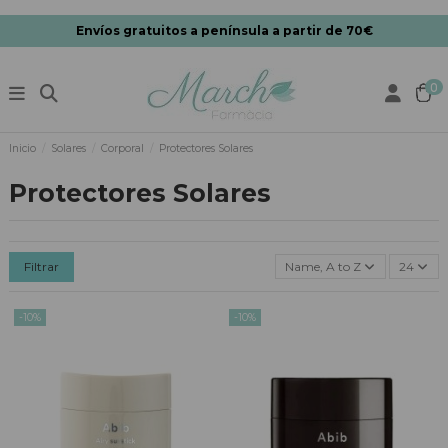
Envíos gratuitos a península a partir de 70€
0
Inicio
Solares
Corporal
Protectores Solares
Protectores Solares
Filtrar
Name, A to Z
24
-10%
-10%