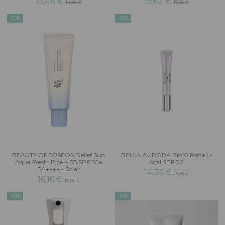
13,46 €
15,62 €
14,95 €
17,35 €
-10%
-10%
BEAUTY OF JOSEON Relief Sun
BELLA AURORA Bio10 Forte L-
Aqua Fresh: Rice + B5 SPF 50+
ocal SPF 30
PA++++ - Solar
14,36 €
15,95 €
16,16 €
17,95 €
-10%
-10%