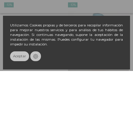
-10%
-10%
Utilizamos Cookies propias y de terceros para recopilar información
para mejorar nuestros servicios y para análisis de tus hábitos de
navegación. Si continuas navegando, supone la aceptación de la
instalación de las mismas. Puedes configurar tu navegador para
impedir su instalación.
Aceptar
No hay suficientes productos en stock
ISDIN Fotoprotector SPF50 Gel
ISDIN Fotoprotector Transparent
Cream Wet Skin 100 ml -
Spray Wet Skin SPF50 100 ml
FORMATO VIAJE
17,55 €
19,50 €
17,55 €
19,50 €
-10%
-10%