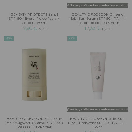
No hay suficientes productos en stock
BE+ SKIN PROTECT Infantil
BEAUTY OF JOSEON Ginseng
SPF+50 Mineral Fluido Facial y
Moist Sun Serum SPF 50+ PA++++
Corporal 50 ml
- Fotoprotector en Sérum
17,60 €
17,33 €
19,55 €
19,25 €
-10%
-10%
No hay suficientes productos en stock
BEAUTY OF JOSEON Matte Sun
BEAUTY OF JOSEON Relief Sun:
Stick Mugwort + Camelia SPF 50+
Rice + Probiotics SPF 50+ PA++++ -
PA++++ - Stick Solar
Solar