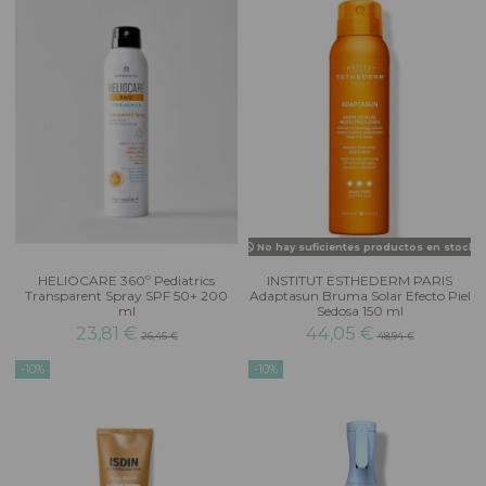
No hay suficientes productos en stock
HELIOCARE 360º Pediatrics
INSTITUT ESTHEDERM PARIS
Transparent Spray SPF 50+ 200
Adaptasun Bruma Solar Efecto Piel
ml
Sedosa 150 ml
23,81 €
44,05 €
26,45 €
48,94 €
-10%
-10%