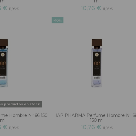
ml
ml
6 €
10,76 €
11,95 €
11,95 €
-10%
es productos en stock
me Hombre Nº 66 150
IAP PHARMA Perfume Hombre Nº 6
ml
150 ml
6 €
10,76 €
11,95 €
11,95 €