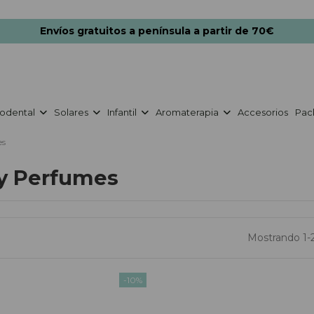
Envíos gratuitos a península a partir de 70€
odental
Solares
Infantil
Aromaterapia
Accesorios
Pac
es
 y Perfumes
Mostrando 1-2
-10%