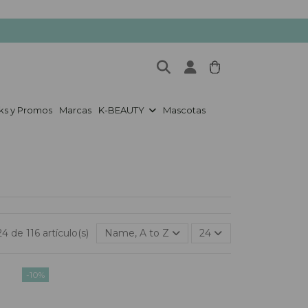
ks y Promos
Marcas
K-BEAUTY
Mascotas
4 de 116 artículo(s)
Name, A to Z
24
-10%