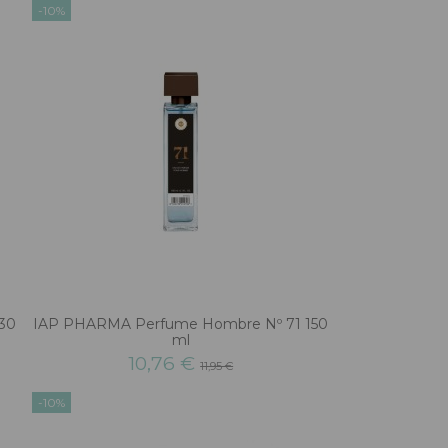
-10%
30
IAP PHARMA Perfume Hombre Nº 71 150
ml
10,76 €
11,95 €
-10%