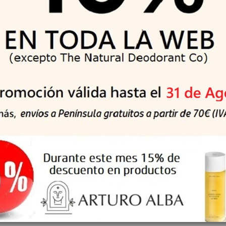
me Hombre Nº 55 150
IAP PHARMA Perfume Hombre Nº 56 
ml
ml
6 €
10,76 €
11,95 €
11,95 €
-10%