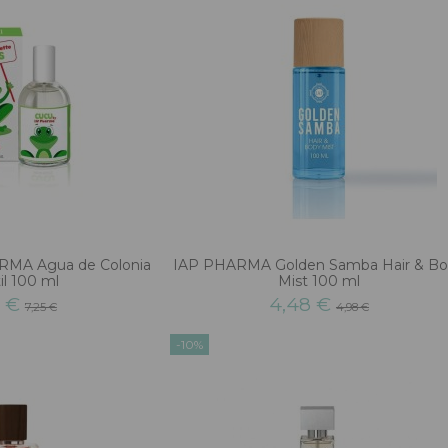
RMA Agua de Colonia
IAP PHARMA Golden Samba Hair & B
il 100 ml
Mist 100 ml
3 €
4,48 €
7,25 €
4,98 €
-10%