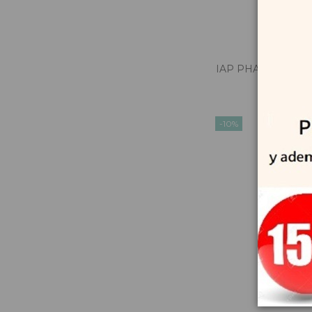
IAP PHARMA Perfu
10,7
-10%