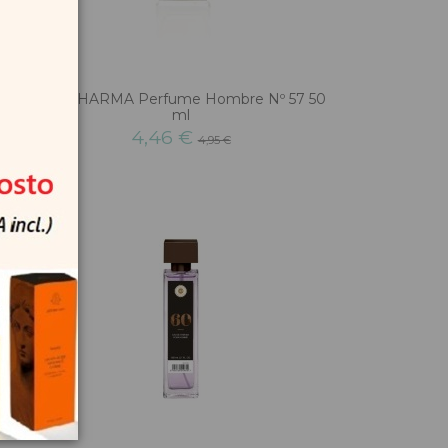
150
IAP PHARMA Perfume Hombre Nº 57 50
ml
4,46 €
4,95 €
-10%