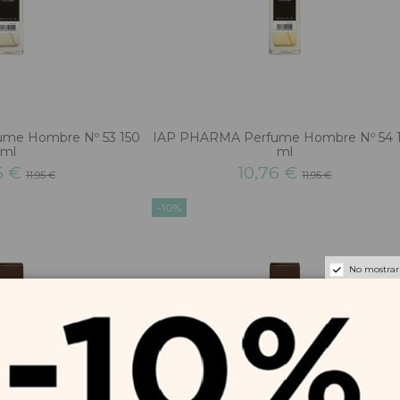
me Hombre Nº 53 150
IAP PHARMA Perfume Hombre Nº 54 
ml
ml
6 €
10,76 €
11,95 €
11,95 €
-10%
No mostrar