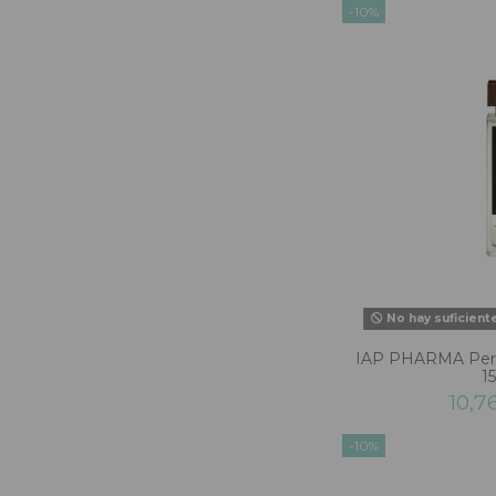
-10%
No hay suficient
IAP PHARMA Per
1
10,7
-10%