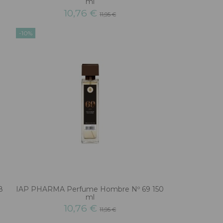
ml
10,76 €
11,95 €
-10%
8
IAP PHARMA Perfume Hombre Nº 69 150
ml
10,76 €
11,95 €