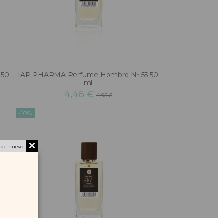
150
IAP PHARMA Perfume Hombre Nº 55 50
ml
4,46 €
4,95 €
-10%
 de nuevo