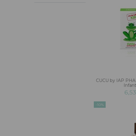
CUCU by IAP PHA
Infant
6,5
-10%