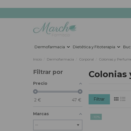
Dermofarmacia
Dietética y Fitoterapia
Buc
Inicio
Dermofarmacia
Corporal
Colonias y Perfum
Filtrar por
Colonias
Precio
Filtrar
2
€
47
€
Marcas
-10%