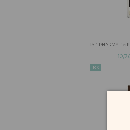
IAP PHARMA Perfu
10,7
-10%