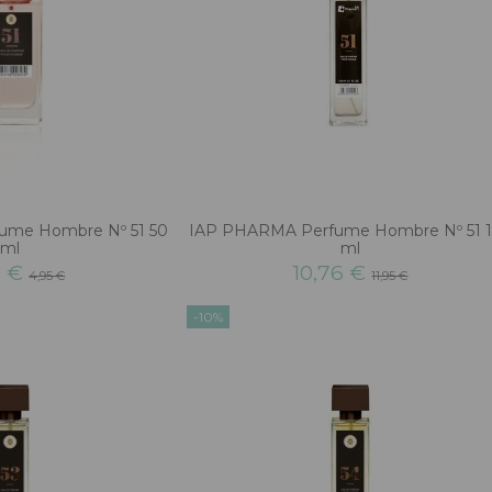
ume Hombre Nº 51 50
IAP PHARMA Perfume Hombre Nº 51 
ml
ml
6 €
10,76 €
4,95 €
11,95 €
-10%