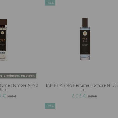
-10%
es productos en stock
fume Hombre Nº 70
IAP PHARMA Perfume Hombre Nº 71 
50 ml
ml
6 €
2,03 €
11,95 €
2,25 €
-10%