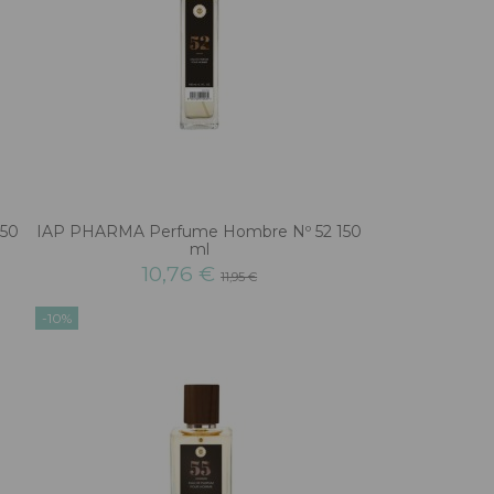
150
IAP PHARMA Perfume Hombre Nº 52 150
ml
10,76 €
11,95 €
-10%