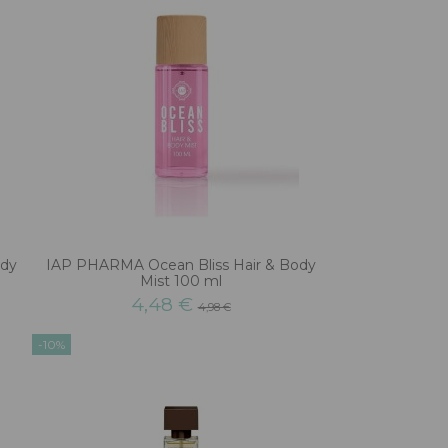
ody
IAP PHARMA Ocean Bliss Hair & Body
Mist 100 ml
4,48 €
4,98 €
-10%