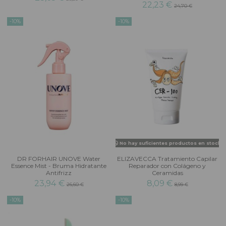
22,23 €
24,70 €
-10%
-10%
No hay suficientes productos en stock
DR FORHAIR UNOVE Water
ELIZAVECCA Tratamiento Capilar
Essence Mist - Bruma Hidratante
Reparador con Colágeno y
Antifrizz
Ceramidas
23,94 €
8,09 €
26,60 €
8,99 €
-10%
-10%