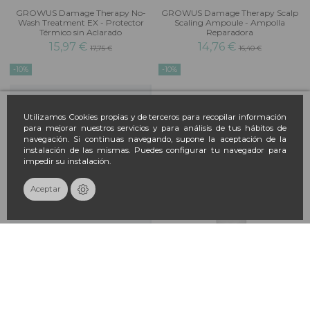
GROWUS Damage Therapy No-
GROWUS Damage Therapy Scalp
Wash Treatment EX - Protector
Scaling Ampoule - Ampolla
Térmico sin Aclarado
Reparadora
15,97 €
14,76 €
17,75 €
16,40 €
-10%
-10%
Utilizamos Cookies propias y de terceros para recopilar información
para mejorar nuestros servicios y para análisis de tus hábitos de
navegación. Si continuas navegando, supone la aceptación de la
instalación de las mismas. Puedes configurar tu navegador para
impedir su instalación.
Aceptar
No hay suficientes productos en stock
GROWUS Damage Therapy
GROWUS Damage Therapy
Shampoo EX - Champú Reparador
Treatment EX - Acondicionador
Intensivo
13,50 €
15,00 €
15,97 €
17,75 €