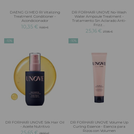
DAENG GI MEO RI Vitalizing
DR FORHAIR UNOVE No-Wash
Treatment Conditioner -
Water Ampoule Treatment -
Acondicionador
Tratamiento Sin Aclarado Anti-
Frizz...
10,35 €
11,50 €
25,16 €
27,95 €
-10%
-10%
DR FORHAIR UNOVE Silk Hair Oil
DR FORHAIR UNOVE Volume Up
- Aceite Nutritivo
Curling Essence - Esencia para
Rizos con Volumen
25,65 €
28,50 €