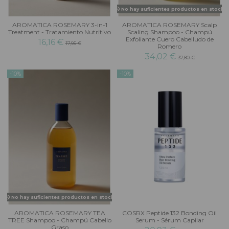
No hay suficientes productos en stock
AROMATICA ROSEMARY 3-in-1
AROMATICA ROSEMARY Scalp
Treatment - Tratamiento Nutritivo
Scaling Shampoo - Champú
Exfoliante Cuero Cabelludo de
16,16 €
17,95 €
Romero
34,02 €
37,80 €
-10%
-10%
No hay suficientes productos en stock
AROMATICA ROSEMARY TEA
COSRX Peptide 132 Bonding Oil
TREE Shampoo - Champú Cabello
Serum - Sérum Capilar
Graso