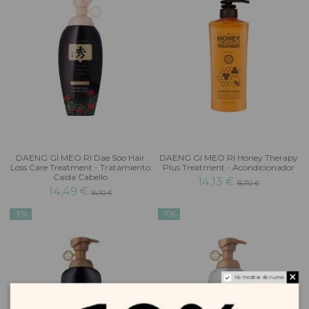
DAENG GI MEO RI Dae Soo Hair
DAENG GI MEO RI Honey Therapy
Loss Care Treatment - Tratamiento
Plus Treatment - Acondicionador
Caída Cabello
14,13 €
15,70 €
14,49 €
16,10 €
-10%
-10%
No mostrar de nuevo