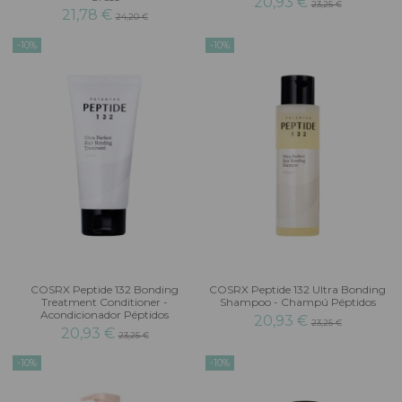
20,93 €
23,25 €
21,78 €
24,20 €
-10%
-10%
COSRX Peptide 132 Bonding
COSRX Peptide 132 Ultra Bonding
Treatment Conditioner -
Shampoo - Champú Péptidos
Acondicionador Péptidos
20,93 €
23,25 €
20,93 €
23,25 €
-10%
-10%