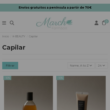
Envíos gratuitos a península a partir de 70€
0
Inicio
K-BEAUTY
Capilar
Capilar
Filtrar
Name, A to Z
24
-10%
-10%