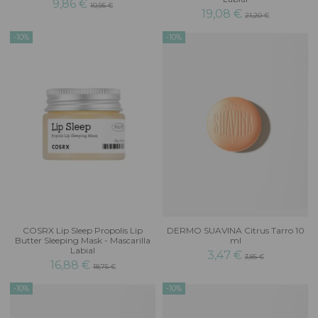
9,86 €
10,95 €
19,08 €
21,20 €
-10%
-10%
COSRX Lip Sleep Propolis Lip
DERMO SUAVINA Citrus Tarro 10
Butter Sleeping Mask - Mascarilla
ml
Labial
3,47 €
3,85 €
16,88 €
18,75 €
-10%
-10%