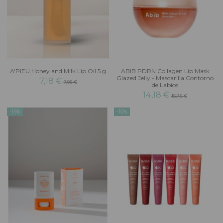
A'PIEU Honey and Milk Lip Oil 5 g
ABIB PDRN Collagen Lip Mask
Glazed Jelly - Mascarilla Contorno
7,18 €
7,98 €
de Labios
14,18 €
15,75 €
-15%
-10%