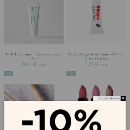
BIRETIX Isorepair Bálsamo Labial
BLISTEX Lip Relief Cream SPF 15 -
10 ml
Crema Labios
8,64 €
4,01 €
9,60 €
4,45 €
-10%
-10%
No mostrar de nuevo