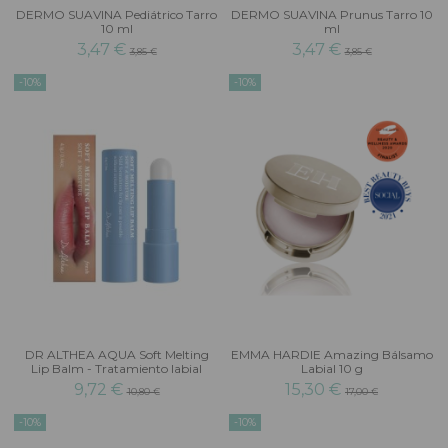
DERMO SUAVINA Pediátrico Tarro
DERMO SUAVINA Prunus Tarro 10
10 ml
ml
3,47 €
3,47 €
3,85 €
3,85 €
-10%
-10%
DR ALTHEA AQUA Soft Melting
EMMA HARDIE Amazing Bálsamo
Lip Balm - Tratamiento labial
Labial 10 g
9,72 €
15,30 €
10,80 €
17,00 €
-10%
-10%