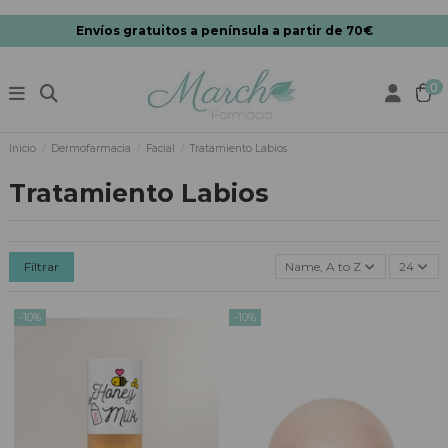
Envíos gratuitos a península a partir de 70€
0
Inicio
Dermofarmacia
Facial
Tratamiento Labios
Tratamiento Labios
Filtrar
Name, A to Z
24
-10%
-10%