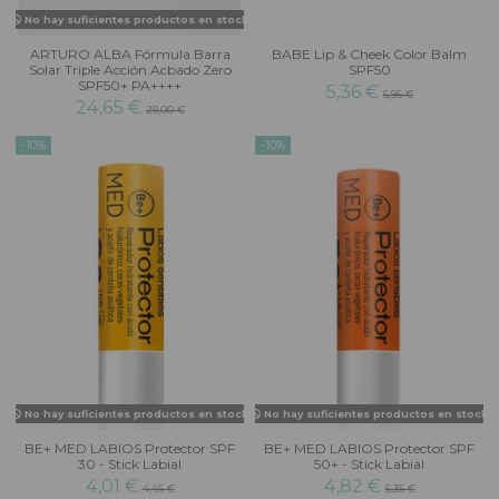
No hay suficientes productos en stock
ARTURO ALBA Fórmula Barra
BABE Lip & Cheek Color Balm
Solar Triple Acción Acbado Zero
SPF50
SPF50+ PA++++
5,36 €
5,95 €
24,65 €
29,00 €
-10%
-10%
No hay suficientes productos en stock
No hay suficientes productos en stock
BE+ MED LABIOS Protector SPF
BE+ MED LABIOS Protector SPF
30 - Stick Labial
50+ - Stick Labial
4,01 €
4,82 €
4,45 €
5,35 €