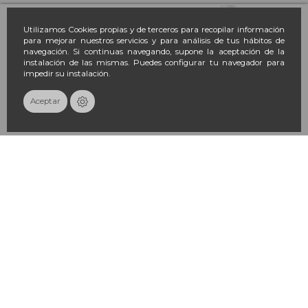
Utilizamos Cookies propias y de terceros para recopilar información
para mejorar nuestros servicios y para análisis de tus hábitos de
navegación. Si continuas navegando, supone la aceptación de la
instalación de las mismas. Puedes configurar tu navegador para
impedir su instalación.
Aceptar
FILORGA GLOBAL REPAIR Ojos y
FILORGA HYALU FILLER LIPS
Labios 15 ml
Voluminizador de Labios 4 g
77,36 €
23,22 €
85,95 €
25,80 €
-10%
-10%