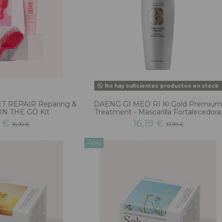
No hay suficientes productos en stock
T REPAIR Reparing &
DAENG GI MEO RI Ki Gold Premiu
ON THE GO Kit
Treatment - Mascarilla Fortalecedora
1 €
16,19 €
16,90 €
17,99 €
-10%