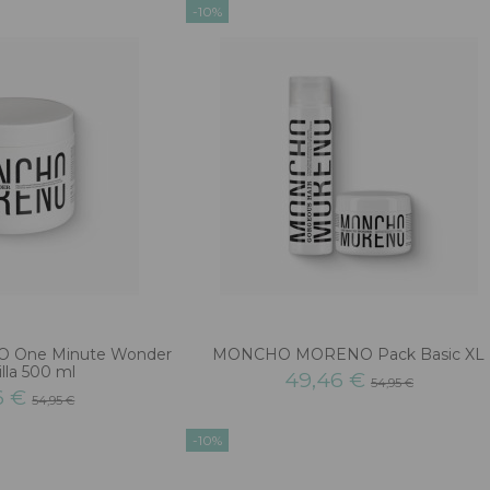
-10%
One Minute Wonder
MONCHO MORENO Pack Basic XL
lla 500 ml
49,46 €
54,95 €
6 €
54,95 €
-10%