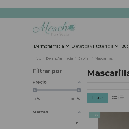
Dermofarmacia
Dietética y Fitoterapia
Buc
Inicio
Dermofarmacia
Capilar
Mascarillas
Filtrar por
Mascarill
Precio
Filtrar
5
€
68
€
Marcas
-10%