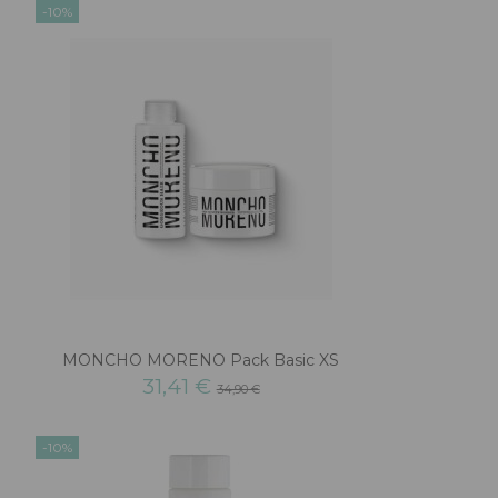
-10%
MONCHO MORENO Pack Basic XS
31,41 €
34,90 €
-10%