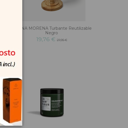
x
HENNA MORENA Turbante Reutilizable
Negro
19,76 €
21,95 €
-10%