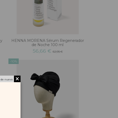
 y
HENNA MORENA Sérum Regenerador
de Noche 100 ml
56,66 €
62,95 €
-10%
 de nuevo