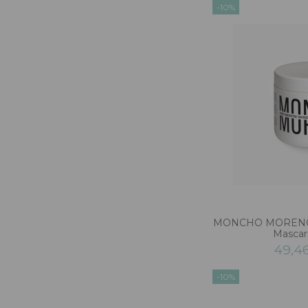
-10%
MONCHO MORENO 
Mascari
49,4
-10%