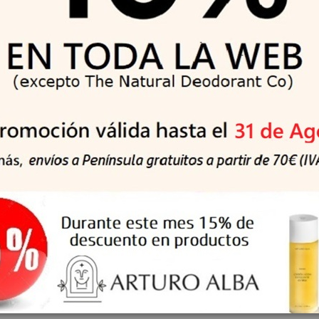
atamiento Botánico
HENNA MORENA Tratamiento Deto
bovata 150 g
Ghassoul Arcilla Volcánica 250 g
6 €
17,96 €
19,95 €
19,95 €
-10%