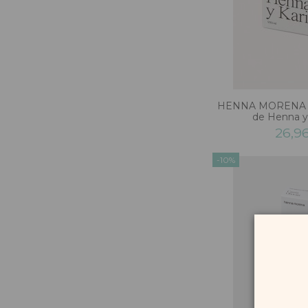
HENNA MORENA Ma
de Henna y
26,9
-10%