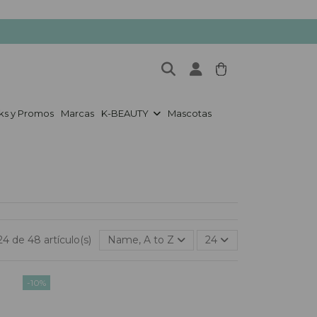
ks y Promos
Marcas
K-BEAUTY
Mascotas
4 de 48 artículo(s)
Name, A to Z
24
-10%