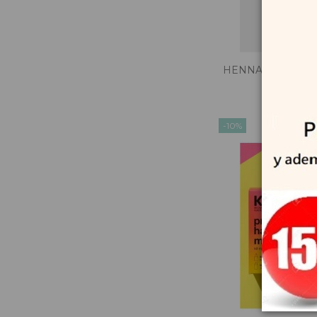
HENNA MORENA Tr
Cassia O
17,9
-10%