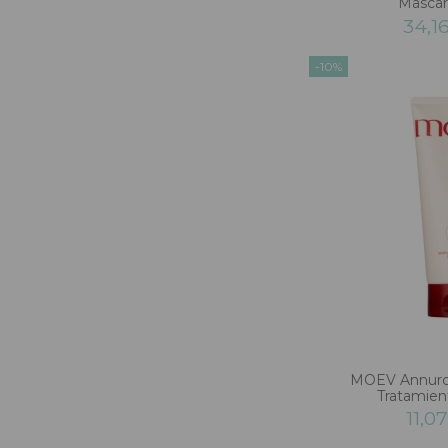
Mascari
34,1
-10%
MOEV Annurca
Tratamien
11,0