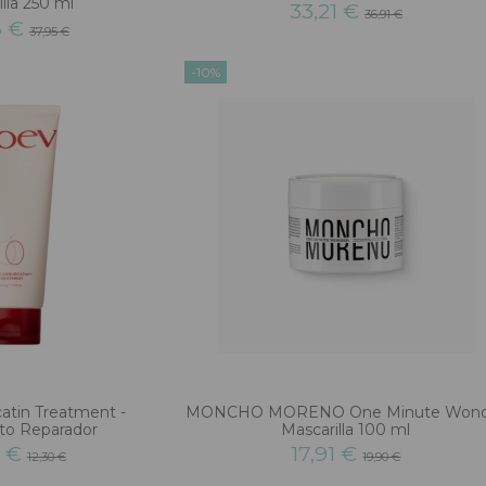
lla 250 ml
33,21 €
36,91 €
6 €
37,95 €
-10%
tin Treatment -
MONCHO MORENO One Minute Wond
to Reparador
Mascarilla 100 ml
7 €
17,91 €
12,30 €
19,90 €