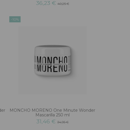
36,23 €
40,25 €
-10%
er
MONCHO MORENO One Minute Wonder
Mascarilla 250 ml
31,46 €
34,95 €