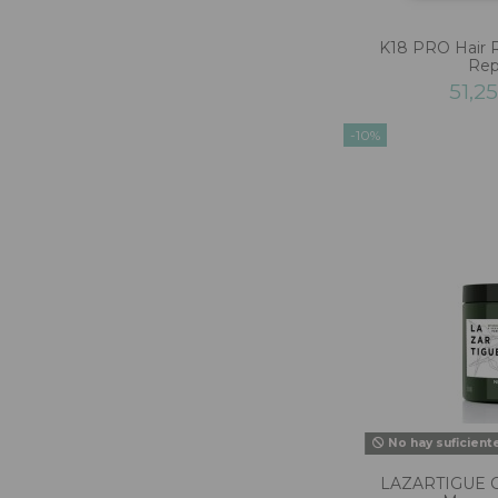
K18 PRO Hair Re
Rep
51,2
-10%
No hay suficient
LAZARTIGUE 