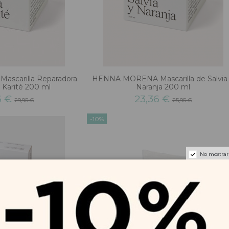
scarilla Reparadora
HENNA MORENA Mascarilla de Salvia
 Karité 200 ml
Naranja 200 ml
6 €
23,36 €
29,95 €
25,95 €
-10%
No mostrar