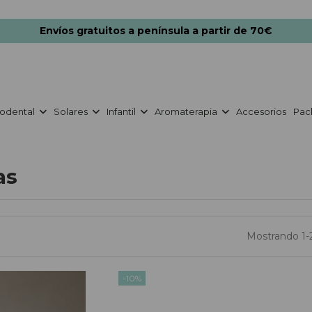
Envíos gratuitos a península a partir de 70€
odental
Solares
Infantil
Aromaterapia
Accesorios
Pac
as
Mostrando 1-2
-10%