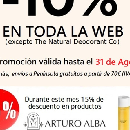
nación cremosa y suave de yogur griego con frambuesa, manzan
ada día y con ingredientes ecológicos, prueba esta mezcla de fru
es ayudarán a tu peque a crecer con huesos sanos y fuerte, gracia
, le encantará probar nuestra mezcla de frutas y yogur griego.
tiene todos los beneficios de la mezcla de frutas variadas y nutri
 y efecto saciante del arroz, un cereal sin gluten.
rales, fibra soluble, calcio, ácido fólico y vitamina C, además d
memoria. Estas frutas, junto con el plátano, aportan un alto porc
 su sabor más agradable hace que este pouch tenga un sabor y u
o de vitamina B12 y yodo.
mente hay fruta, yogur y nuestro cereal, no incluimos ningún ti
 ¡a los peques les encanta!