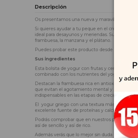
Descripción
Os presentamos una nueva y maravillosa combi
Si quieres ayudar a tu peque en el crecimiento c
ideal para desayunos y meriendas. Sus ingredient
frambuesa, la manzana y el plátano.
Puedes probar este producto desde los 12 meses
Sus ingredientes
Esta bolsita de yogur con frutas y cereales, con
combinado con los nutrientes del yogur y la fibra
Destacan la frambuesa rica en antioxidantes natu
que evitan el agotamiento mental y refuerzan la 
indispensables en las etapas de crecimiento.
El yogur griego con una textura más cremosa y
excelente fuente de proteínas y calcio, así com
Podrás comprobar que en nuestros productos sola
así de sencillo y así de rico.
Además verás que lo mejor sin duda es su sabor,