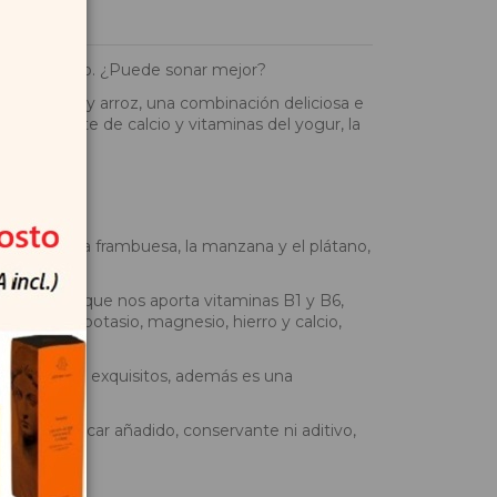
a y plátano. ¿Puede sonar mejor?
tas, yogur y arroz, una combinación deliciosa e
s al aporte de calcio y vitaminas del yogur, la
tivas como la frambuesa, la manzana y el plátano,
e la manzana que nos aporta vitaminas B1 y B6,
entaje de potasio, magnesio, hierro y calcio,
na textura exquisitos, además es una
po de azúcar añadido, conservante ni aditivo,