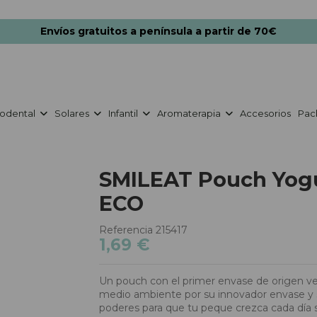
Envíos gratuitos a península a partir de 70€
odental
Solares
Infantil
Aromaterapia
Accesorios
Pac
SMILEAT Pouch Yogu
ECO
Referencia
215417
1,69 €
Un pouch con el primer envase de origen ve
medio ambiente por su innovador envase y s
poderes para que tu peque crezca cada día 