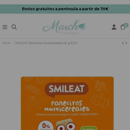
Envíos gratuitos a península a partir de 70€
0
Inicio
SMILEAT Panecitos Multicereales 60 g ECO