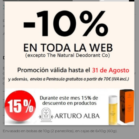
3,49 €
Panecitos ecológicos multicereales con plátano y calabaza , sin sal ni
azúcar añadido, sin conservantes, sin colorantes y sin gluten.
A partir de 8 meses.
Descripción
El sustituto perfecto al currusco de pan para aliviar el dolor de las encías
cuando empiezan a romper los dientes. Se lo puedes dar a tu peque a partir
de que haya probado los cereales, la calabaza y el plátano y cuando sea
capaz de gestionar los sólidos.
– SIN Gluten.
– SIN Sal Ni Azúcar añadido.
– Ecológicos.
– Con alto contenido de Fibra
– Multipack 6×2
Envasado en bolsas de 10g (2 panecillos), en cajas de 6x10g (60g).