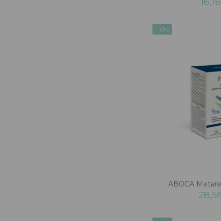
16,1
-10%
ABOCA Metarec
28,5