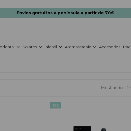
Envíos gratuitos a península a partir de 70€
odental
Solares
Infantil
Aromaterapia
Accesorios
Pac
Mostrando 1-24
-10%