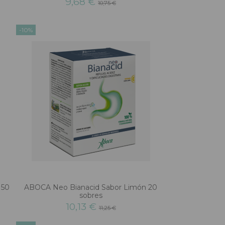
9,68 €
10,75 €
-10%
 50
ABOCA Neo Bianacid Sabor Limón 20
sobres
10,13 €
11,25 €