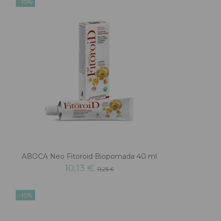
-10%
ABOCA Neo Fitoroid Biopomada 40 ml
10,13 €
11,25 €
-10%