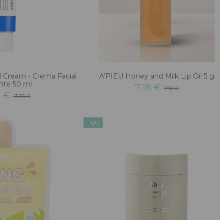
d Cream - Crema Facial
A'PIEU Honey and Milk Lip Oil 5 g
ante 50 ml
7,18 €
7,98 €
3 €
13,70 €
-10%