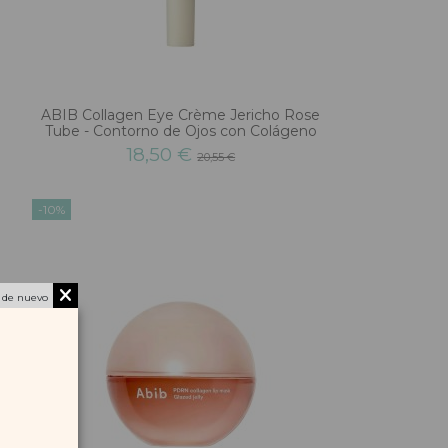
ABIB Collagen Eye Crème Jericho Rose
Tube - Contorno de Ojos con Colágeno
18,50 €
20,55 €
-10%
 de nuevo