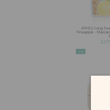
A'PIEU Icing Sw
Pineapple - Mascaril
2,0
-10%