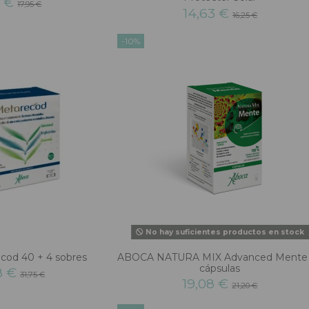
6 €
17,95 €
14,63 €
16,25 €
-10%
No hay suficientes productos en stock
od 40 + 4 sobres
ABOCA NATURA MIX Advanced Mente
cápsulas
8 €
31,75 €
19,08 €
21,20 €