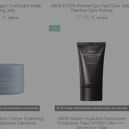
gen Overnight Mask
ABIB PDRN Retinal Eye Pad Glow Jelly
ng Jelly
Parches Ojos Retinal
7 €
17,46 €
18,85 €
19,40 €
-10%
es productos en stock
No hay suficientes productos en stock
ron Crème Hydrating
ABIB Sedum Hyaluron Sunscreen
dratante Calmante
Protection Tube SPF50+ PA++++ -
Protector Solar