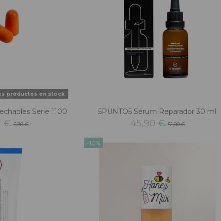
es productos en stock
chables Serie 1100
5PUNTO5 Sérum Reparador 30 ml
7 €
45,90 €
5,30 €
51,00 €
-10%