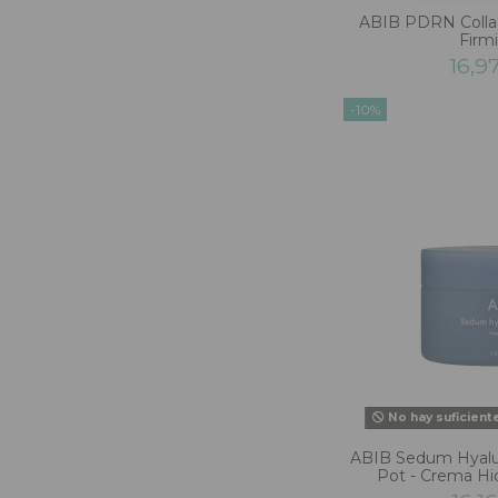
ABIB PDRN Colla
Firmi
16,9
-10%
No hay suficient
ABIB Sedum Hyalu
Pot - Crema Hi