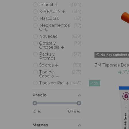
Infantil
1124
K-BEAUTY
614
Mascotas
32
Medicamentos
77
OTC
Novedad
639
Óptica y
79
Ortopedia
Packs y
317
No hay suficient
Promos
Solares
351
3M Tapones Dese
4,7
Tipo de
275
Cabello
Tipos de Piel
1445
-10%
Precio
0
€
1076
€
Marcas