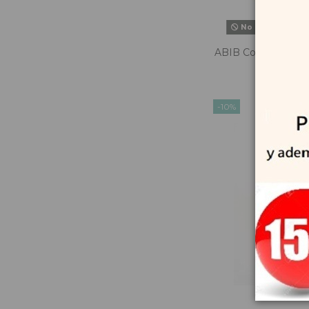
No hay suficient
ABIB Collagen Eye 
- Parches 
17,0
-10%