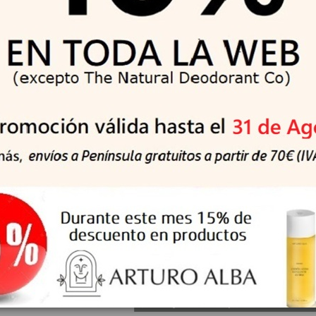
es productos en stock
Pad Jericho Rose Jelly
ABIB Jericho Rose Collagen Pad Firmi
Ojos Colágeno
Touch - Discos Calmante
9 €
16,74 €
18,99 €
18,60 €
-10%
No hay suficientes productos en stock