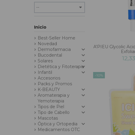
Inicio
Best-Seller Home
Novedad
A'PIEU Glycolic Aci
Dermofarmacia
Exfoli
Bucodental
12,3
Solares
Dietética y Fitoterapia
Infantil
-10%
Accesorios
Packs y Promos
K-BEAUTY
Aromaterapia y
Yemoterapia
Tipos de Piel
Tipo de Cabello
Mascotas
Óptica y Ortopedia
Medicamentos OTC