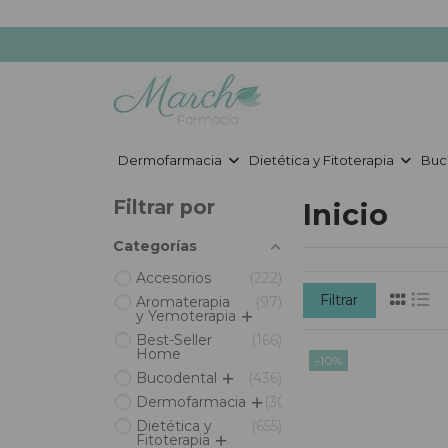
Dermofarmacia
Dietética y Fitoterapia
Buc
Filtrar por
Inicio
Categorías
Accesorios
222
Filtrar
Aromaterapia
97
y Yemoterapia
Best-Seller
166
Home
-10%
Bucodental
436
Dermofarmacia
3082
Dietética y
655
Fitoterapia