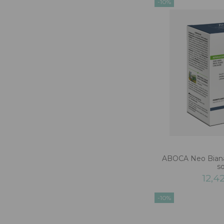
-10%
ABOCA Neo Biana
s
12,4
-10%