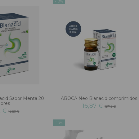
-10%
cid Sabor Menta 20
ABOCA Neo Bianacid comprimidos
obres
16,87 €
18,75 €
2 €
13,80 €
-10%