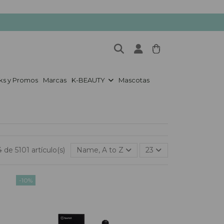
ks y Promos
Marcas
K-BEAUTY
Mascotas
 de 5101 artículo(s)
Name, A to Z
23
-10%