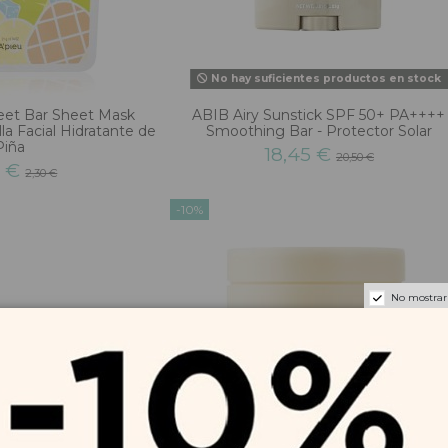
No hay suficientes productos en stock
eet Bar Sheet Mask
ABIB Airy Sunstick SPF 50+ PA++++
la Facial Hidratante de
Smoothing Bar - Protector Solar
Piña
18,45 €
20,50 €
7 €
2,30 €
-10%
No mostrar