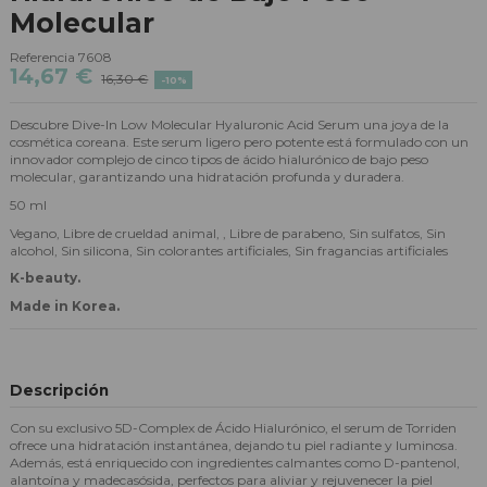
Molecular
Referencia
7608
14,67 €
16,30 €
-10%
Descubre Dive-In Low Molecular Hyaluronic Acid Serum una joya de la
cosmética coreana. Este serum ligero pero potente está formulado con un
innovador complejo de cinco tipos de ácido hialurónico de bajo peso
molecular, garantizando una hidratación profunda y duradera.
50 ml
Vegano, Libre de crueldad animal, , Libre de parabeno, Sin sulfatos, Sin
alcohol, Sin silicona, Sin colorantes artificiales, Sin fragancias artificiales
K-beauty.
Made in Korea.
Descripción
Con su exclusivo 5D-Complex de Ácido Hialurónico, el serum de Torriden
ofrece una hidratación instantánea, dejando tu piel radiante y luminosa.
Además, está enriquecido con ingredientes calmantes como D-pantenol,
alantoína y madecasósida, perfectos para aliviar y rejuvenecer la piel