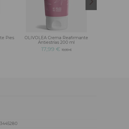
No hay sufici
te Pies
OLIVOLEA Crema Reafirmante
UNIQUE PIN
Antiestrías 200 ml
71
17,99 €
19,99 €
73445280