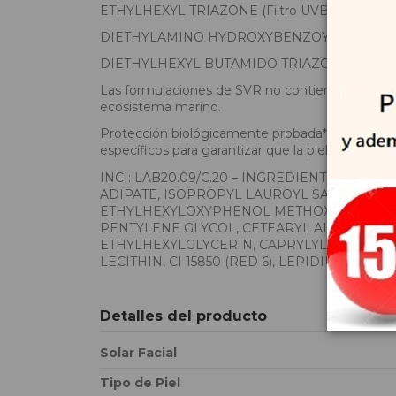
ETHYLHEXYL TRIAZONE (Filtro UVB)
DIETHYLAMINO HYDROXYBENZOYL HEXYL BEN
DIETHYLHEXYL BUTAMIDO TRIAZONE (Filtro 
Las formulaciones de SVR no contienen filtros so
ecosistema marino.
Protección biológicamente probada*** frente a la 
específicos para garantizar que la piel quede prote
INCI: LAB20.09/C.20 – INGREDIENTS: AQU
ADIPATE, ISOPROPYL LAUROYL SARCOSINATE
ETHYLHEXYLOXYPHENOL METHOXYPHENYL TR
PENTYLENE GLYCOL, CETEARYL ALCOHOL, 1
ETHYLHEXYLGLYCERIN, CAPRYLYL GLYCOL, PA
LECITHIN, CI 15850 (RED 6), LEPIDIUM SA
Detalles del producto
Solar Facial
Tipo de Piel