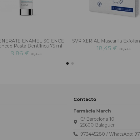
ENERATE ENAMEL SCIENCE
SVR XERIAL Mascarilla Exfolian
nced Pasta Dentífrica 75 ml
18,45 €
20,50 €
9,86 €
10,95 €
Contacto
Farmàcia March
C/ Barcelona 10
25600 Balaguer
973445280 / WhatsApp: 9