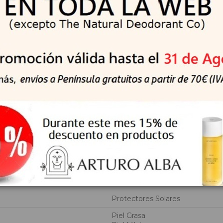
ZOATE (Filtro UVA)
UVB)
spechosos de causar una alteración ni irritación en el sistema end
luz infrarroja y visible (incluida la luz azul). Esta prueba monit
gida del daño causado por la exposición a la luz visible (incluida la 
A/WATER/EAU, SILICA, ISODODECANE, DIETHYLAMINO HYDR
, ETHYLHEXYL TRIAZONE, BEHENETH-25, DIETHYLHEXYL B
IAZINE, COCO-CAPRYLATE/CAPRATE, DIMETHICONE/BIS-
,2-HEXANEDIOL, NIACINAMIDE, COCO-GLUCOSIDE, SODIUM 
RFUM (FRAGRANCE), GLYCERIN, TOCOPHEROL, CI 77492 (IR
TIVUM SPROUT EXTRACT, TRIETHOXYCAPRYLYLSILANE
Protectores Solares
Piel Grasa