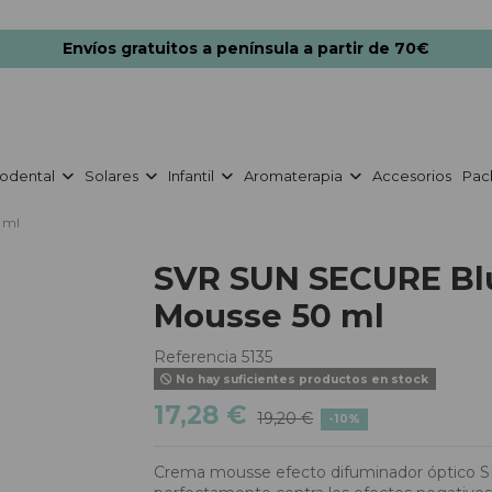
Envíos gratuitos a península a partir de 70€
odental
Solares
Infantil
Aromaterapia
Accesorios
Pac
 ml
SVR SUN SECURE Bl
Mousse 50 ml
Referencia
5135
No hay suficientes productos en stock
17,28 €
19,20 €
-10%
Crema mousse efecto difuminador óptico S