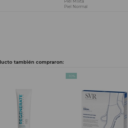
Piel MIxta
Piel Normal
oducto también compraron:
-10%