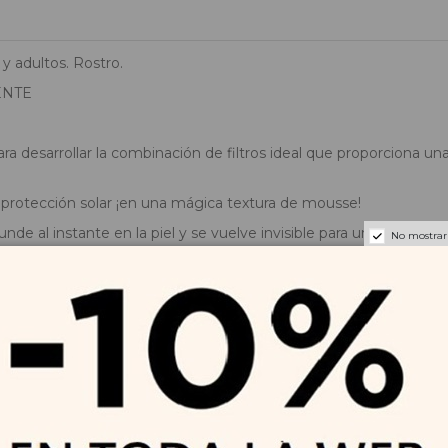
y adultos. Rostro.
ENTE
ra desarrollar la combinación de filtros ideal que proporciona u
rotección solar ¡en una mágica textura de mousse!
de al instante en la piel y se vuelve invisible para un efecto de
No mostrar
terciopelada, con efecto buena cara. Una excelente base de maquill
ión y al roce.
dio marino. Ha superado las pruebas de biodegradabilidad bas
invertebrados acuáticos (ISO 14669). Dos especies que pertenecen
le de los corales.
 proporcionada por una combinación patentada** de cuatro filtro
:
TRIAZINE (Filtro UVB y UVA)