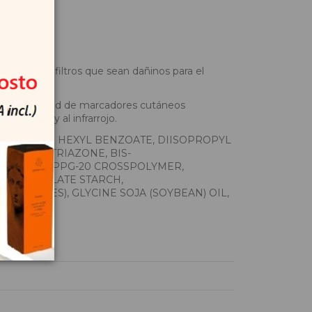
ocrino, ni filtros que sean dañinos para el
orea la actividad de marcadores cutáneos
luz azul) y al infrarrojo.
OXYBENZOYL HEXYL BENZOATE, DIISOPROPYL
UTAMIDO TRIAZONE, BIS-
ISOBUTYL PPG-20 CROSSPOLYMER,
POLYACRYLATE STARCH,
ON OXIDES), GLYCINE SOJA (SOYBEAN) OIL,