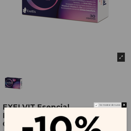
EXELVIT Esencial
No mostrar de nuevo
Preconcepción y Embarazo 30
Cápsulas