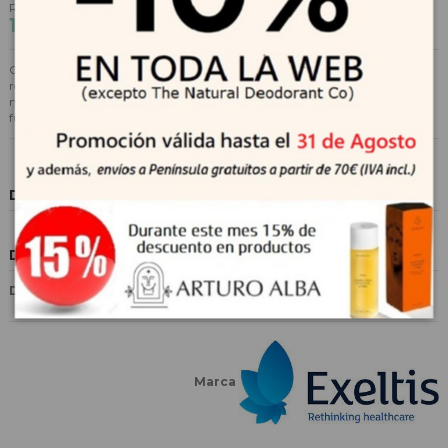
Referencia
203022
15,84 €
17,60 €
-10%
Complemento alimenticio con Zinc que contribuye a la fertilidad y
reproducción normales, con Ácido fólico, que incrementa el nivel de folato
materno y con Vitamina D, Vitamina C y Zinc que contribuyen al
funcionamiento normal del sistema inmunitario.
Descripción
Detalles del producto
Dietética y Fitoterapia
Fertilidad ( Me & You ) y Ciclo
Menstrual
Marca