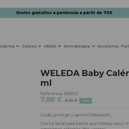
Envíos gratuitos a península a partir de 70€
odental
Solares
Infantil
Aromaterapia
Accesorios
Pac
WELEDA Baby Calén
ml
Referencia
358820
7,88 €
8,75 €
-10%
Cuida, protege y aporta hidratación.
Crema facial para bebés que hidrata cara y m
agresiones externas (frío, viento).