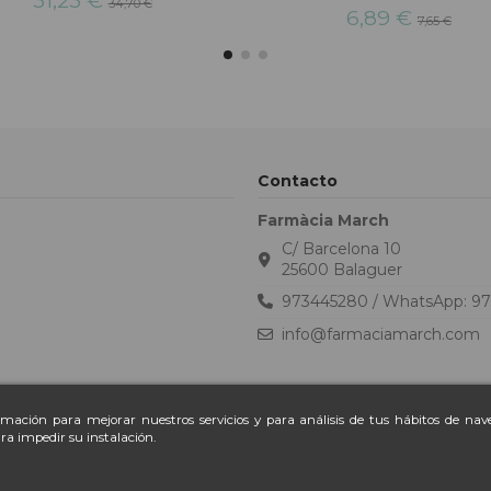
31,23 €
34,70 €
6,89 €
7,65 €
Contacto
Farmàcia March
C/ Barcelona 10
25600 Balaguer
973445280 / WhatsApp: 9
info@farmaciamarch.com
ormación para mejorar nuestros servicios y para análisis de tus hábitos de na
ra impedir su instalación.