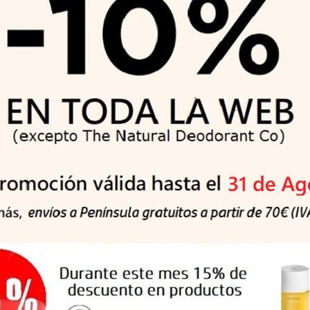
el cuerpo, promoviendo sus funciones protectoras naturales para 
la lanolina, la cera de abeja y el aceite de almendra BIO la envu
, la suave crema reparadora es el cuidado diario perfecto para ros
estas del cuerpo
Cosmética Facial, Corporal y Capi