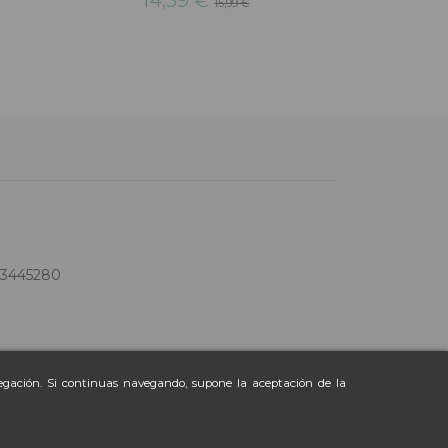
14,39 €
15,99 €
20
73445280
vegación. Si continuas navegando, supone la aceptación de la