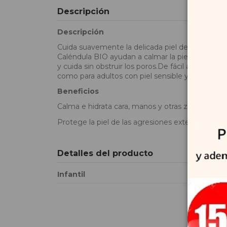
Descripción
Descripción
Cuida suavemente la delicada piel de la cara y d
Caléndula BIO ayudan a calmar la piel, mientras 
y cuida sin obstruir los poros.De fácil absorción
como para adultos con piel sensible y seca.
Beneficios
Calma e hidrata cara, manos y otras zonas expu
Protege la piel de las agresiones externas
Detalles del producto
Infantil