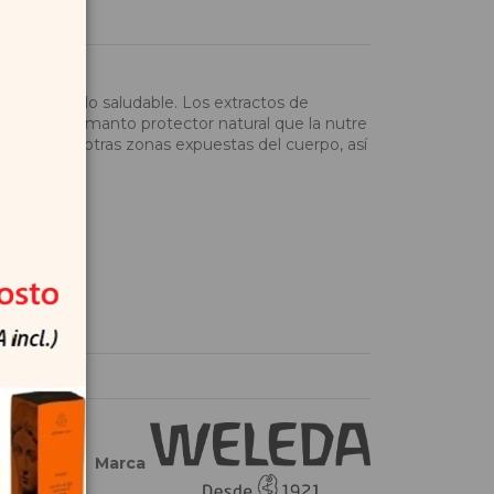
un desarrollo saludable. Los extractos de
elven con un manto protector natural que la nutre
tro, manos y otras zonas expuestas del cuerpo, así
lar
Marca