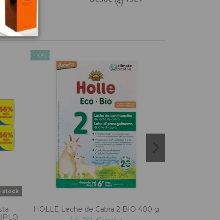
-10%
-10%
n stock
No hay sufici
sta
HOLLE Leche de Cabra 2 BIO 400 g
LANEIGE Lip S
 DUPLO