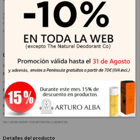
¿Siempre vas de aquí para allá? Entonces el champú en seco Batiste
Original es perfecto para ti. El original, el clásico, el más innovador. Es el
champú en seco que te hará sentir tu pelo limpio, fresco y lleno de textura.
Fragancia: almizcle, lirio, rosa, lavanda y naranja.
Descripción
COMO USAR
PASO 1
Agitar energéticamente el producto antes de usar.
PASO 2
Pulverizar a 30 cm de las raíces separando el pelo por capas.
PASO 3
Masajear ligeramente con las yemas de los dedos para asegurarse que
las raíces estén totalmente cubiertas.
Detalles del producto