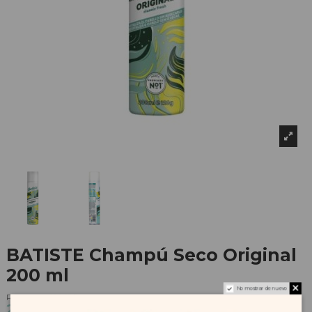
BATISTE Champú Seco Original
200 ml
No mostrar de nuevo
Referencia
199685
2,93 €
3,25 €
-10%