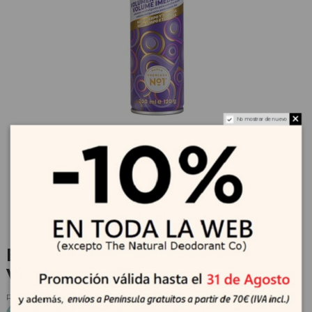
No mostrar de nuevo
BATISTE Champú Seco
Volumen Inmediato 200 ml
Referencia
199689
4,82 €
5,35 €
-10%