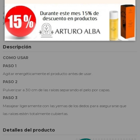
¡Dale a tu pelo el máximo de volumen al instante con el champú en seco
Batiste Heavenly Volume! Este 2 en 1 refresca instantáneamente tu cabello
y añade más volumen que cualquier otro champú en seco.
Descripción
COMO USAR
PASO 1
Agitar energéticamente el producto antes de usar.
PASO 2
Pulverizar a 30 cm de las raíces separando el pelo por capas.
PASO 3
Masajear ligeramente con las yemas de los dedos para asegurarse que
las raíces estén totalmente cubiertas.
Detalles del producto