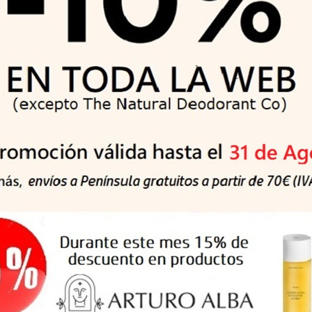
descomponerse en elementos químicos naturales por la acción d
el medio. En este proceso, el material se va fragmentando en p
encia:
oceso de fabricación.
tibles fósiles para reciclarse.
micos ni toxinas.
Brochas y Accesorios
oducto también compraron: