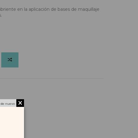
riente en la aplicación de bases de maquillaje
.
 de nuevo