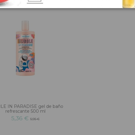
LE IN PARADISE gel de baño
refrescante 500 ml
5,36 €
5,95 €