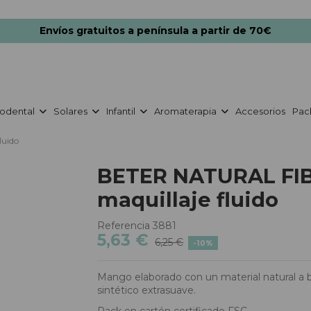
Envíos gratuitos a península a partir de 70€
odental
Solares
Infantil
Aromaterapia
Accesorios
Pac
luido
BETER NATURAL FIB
maquillaje fluido
Referencia
3881
5,63 €
6,25 €
-10%
Mango elaborado con un material natural a b
sintético extrasuave.
Pack en cartón certificado FSC.