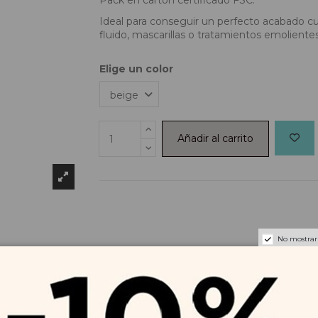
Ideal para conseguir un perfecto acabado cub
fluido, mascarillas o tratamientos emolientes
Elige un color
Añadir al carrito
No mostrar