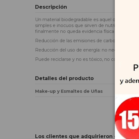
Descripción
Un material biodegradable es aquel que puede 
simples e inocuos que sirven de nutrientes en 
finalmente no queda evidencia física de su exist
Reducción de las emisiones de carbono en el pr
Reducción del uso de energía: no necesita combus
Puede reciclarse y no es tóxico, no contiene quí
Detalles del producto
Make-up y Esmaltes de Uñas
Los clientes que adquirieron este pr