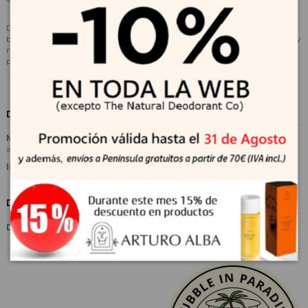
Diluye todos tus problemas con este gel de baño increíblemente
burbujeante. ¡La refrescante combinación de jugosos extractos de mango y
mandarina lo convierte en una experiencia energizante! Además, está
perfumado con el nuevo y exclusivo aroma exótico CALL OF FRUITY.
Descripción
Modo de empleo
: masajear sobre la piel mojada hasta hacer espuma y
aclarar.
Indicado para
: todo tipo de piel.
Detalles del producto
Dermofarmacia Corporal
Geles, Jabones, Sales de baño y
Esponjas