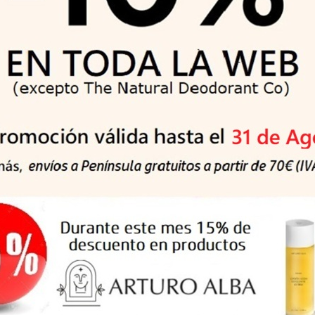
seca y se arruga fácilmente, especialmente con los maquillajes. 
ara todos los días !.
ngredientes naturales.
hidratan, alivian y acondicionan instantáneamente la piel sensible
cia!
ncio y dile adiós a las bolsas y ojeras. La Niacinamida y el Extrac
ico y la Alantoína, estos parches aportan la dosis de frescura y c
el Aceite de Ricino suavizan las líneas de expresión y refuerzan