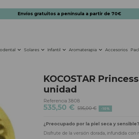
Envíos gratuitos a península a partir de 70€
odental
Solares
Infantil
Aromaterapia
Accesorios
Pac
KOCOSTAR Princess 
unidad
Referencia
3808
535,50 €
595,00 €
-10%
¿Preocupado por la piel seca y sensible
Disfrute de la versión dorada, infundida con 