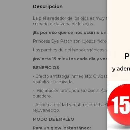
Descripción
La piel alrededor de los ojos es muy fina y se 
cuidado de la zona de los ojos.
¡Es por eso que se nos ocurrió una solución p
Princess Eye Patch son lujosos hidrogeles con i
Los parches de gel hipoalergénicos sin fragancia 
¡Invierta 15 minutos cada día y vea la diferen
BENEFICIOS
- Efecto antifatiga inmediato: Olvídate del cansa
revitalizar tu mirada.
- Hidratación profunda: Gracias al Ácido Hialurón
duradero.
- Acción antiedad y reafirmante: La Adenosina y 
rejuvenecido.
MODO DE EMPLEO
Para un glow instantáneo: