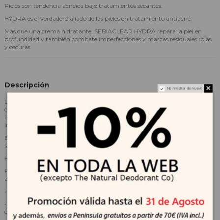
Pieles con tendencia acneica bajo tratamientos secantes.
HYDRA es el verdadero aliado de las pieles en tratamiento antiacné.
Más que una crema hidratante, SEBIACLEAR HYDRA repara la piel en
profundidad y también combate imperfecciones y marcas residuales rojas
y oscuras.
Descripción
No mostrar de nuevo
Las personas con tendencia acneica bajo tratamiento tienen la piel seca y
debilitada. Para compensar los efectos del tratamiento, SEBIACLEAR
HYDRA aporta comodidad e hidratación a diario, mientras combate las
imperfecciones y las marcas.
Este tratamiento a pH fisiológico es adecuado para todas las pieles, incluso
las más sensibles.
Hipoalergénico, no comedogénico.
Piel hidratada gracias a una concentración muy alta de ingredientes
activos:
• 21% fase emoliente para una piel ultra hidratada, de las cuales:
• 8% Ceramidas Omega: Regulan la sequedad de la piel: rugosidad,
descamación y sequedad. Restauran la barrera protectora de la piel.