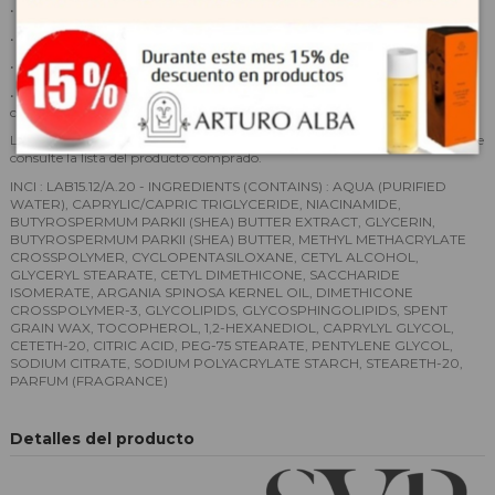
• Azúcares hidrófilos: Hidratante 72 horas.
• 5% Niacinamida: Doble acción.
• Acción anti-marcas oscuras y rojas.
• Disminución de la proliferación bacteriana. Elimina las imperfecciones
causadas por la inflamación.
La lista de ingredientes puede estar sujeta a cambios, le recomendamos que
consulte la lista del producto comprado.
INCI : LAB15.12/A.20 - INGREDIENTS (CONTAINS) : AQUA (PURIFIED
WATER), CAPRYLIC/CAPRIC TRIGLYCERIDE, NIACINAMIDE,
BUTYROSPERMUM PARKII (SHEA) BUTTER EXTRACT, GLYCERIN,
BUTYROSPERMUM PARKII (SHEA) BUTTER, METHYL METHACRYLATE
CROSSPOLYMER, CYCLOPENTASILOXANE, CETYL ALCOHOL,
GLYCERYL STEARATE, CETYL DIMETHICONE, SACCHARIDE
ISOMERATE, ARGANIA SPINOSA KERNEL OIL, DIMETHICONE
CROSSPOLYMER-3, GLYCOLIPIDS, GLYCOSPHINGOLIPIDS, SPENT
GRAIN WAX, TOCOPHEROL, 1,2-HEXANEDIOL, CAPRYLYL GLYCOL,
CETETH-20, CITRIC ACID, PEG-75 STEARATE, PENTYLENE GLYCOL,
SODIUM CITRATE, SODIUM POLYACRYLATE STARCH, STEARETH-20,
PARFUM (FRAGRANCE)
Detalles del producto