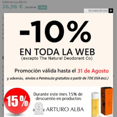
Referencia
8849
26,96 €
29,95 €
-10%
No mostrar de nuevo
🦄✨ ORDEN Y MAGIA EN UN SOLO GESTO
El Toto Unicorn de Play&Go® es un práctico 2 en 1 que funciona como
organizador colgante y bolsa de transporte. Ideal para mantener el orden
en casa y llevar todo lo necesario fácilmente fuera. Ligero, funcional y
perfecto para el día a día de los peques 💜
Descripción
El Organizador Pared + Bolsa Toto Unicorn de Play&Go® convierte la
rutina de recoger en un momento divertido y práctico. Este encantador
unicornio es una solución 2 en 1 que funciona como organizador colgante y
bolsa de transporte.
Perfecto para mantener el orden en el dormitorio, baño o zona de juegos,
permite guardar juguetes, pijamas o accesorios de forma cómoda.
Además, se transforma fácilmente en una tote bag para llevar todo lo
necesario fuera de casa.
BENEFICIOS
- 2 en 1: organizador colgante y bolsa de transporte