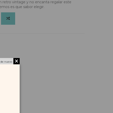
n retro vintage y no encanta regalar este
nemos es que sabor elegir.
 de nuevo