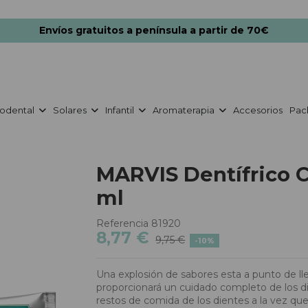
Envíos gratuitos a península a partir de 70€
odental
Solares
Infantil
Aromaterapia
Accesorios
Pac
MARVIS Dentífrico C
ml
Referencia
81920
8,77 €
9,75 €
-10%
Una explosión de sabores esta a punto de lle
proporcionará un cuidado completo de los die
restos de comida de los dientes a la vez q