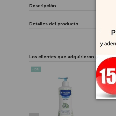
Descripción
Detalles del producto
Los clientes que adquirieron este pr
-10%
-10%