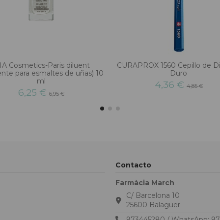
A Cosmetics-Paris diluent
CURAPROX 1560 Cepillo de D
ente para esmaltes de uñas) 10
Duro
ml
4,36 €
4,85 €
6,25 €
6,95 €
Contacto
Farmàcia March
C/ Barcelona 10
25600 Balaguer
973445280 / WhatsApp: 9