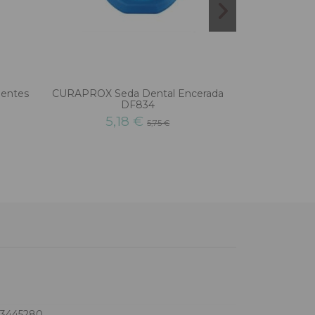
ientes
CURAPROX Seda Dental Encerada
WELEDA Gel Den
DF834
m
5,18 €
8
5,75 €
73445280