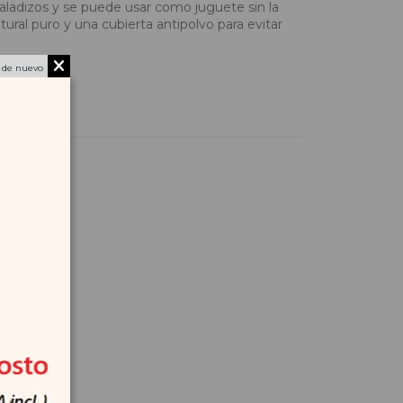
baladizos y se puede usar como juguete sin la
ural puro y una cubierta antipolvo para evitar
 de nuevo