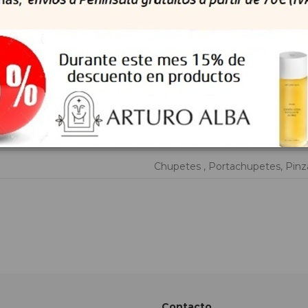
roductos estén hechos de caucho reciclado? Significa que cualqu
bricar nuevos productos reciclados. En lugar de tirar el material, 
cartera de productos sostenibles existente sea aún más sostenib
el paquete: 4.5 x 4 x 9 pulgadas o 11.5 x 10.5 x 22.5 cm (ancho x l
de borosilicato País de origen: Malasia y Alemania
Chupetes , Portachupetes, Pinza
Contacto