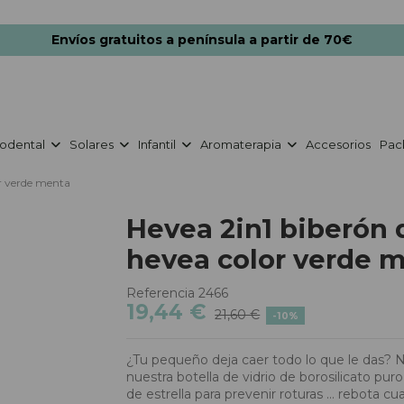
Envíos gratuitos a península a partir de 70€
odental
Solares
Infantil
Aromaterapia
Accesorios
Pac
or verde menta
Hevea 2in1 biberón d
hevea color verde 
Referencia
2466
19,44 €
21,60 €
-10%
¿Tu pequeño deja caer todo lo que le das? N
nuestra botella de vidrio de borosilicato pur
de estrella para prevenir roturas ... rebota c