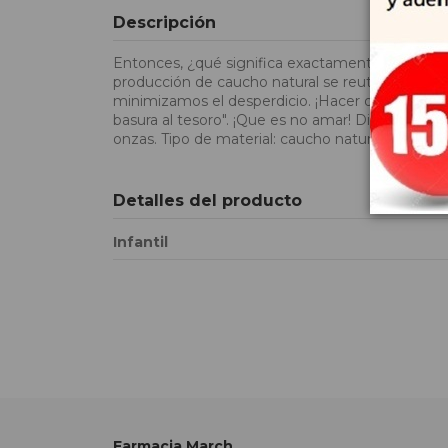
Descripción
Entonces, ¿qué significa exactamente que los p
producción de caucho natural se reutiliza para fa
minimizamos el desperdicio. ¡Hacer que nuestra 
basura al tesoro". ¡Que es no amar! Dimensiones d
onzas. Tipo de material: caucho natural y vidrio 
Detalles del producto
Infantil
Farmacia March