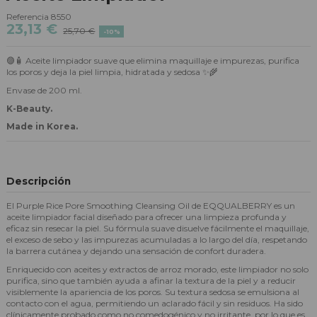
Referencia
8550
23,13 €
25,70 €
-10%
🟣🧴 Aceite limpiador suave que elimina maquillaje e impurezas, purifica
los poros y deja la piel limpia, hidratada y sedosa ✨🌾
Envase de 200 ml.
K-Beauty.
Made in Korea.
Descripción
El Purple Rice Pore Smoothing Cleansing Oil de EQQUALBERRY es un
aceite limpiador facial diseñado para ofrecer una limpieza profunda y
eficaz sin resecar la piel. Su fórmula suave disuelve fácilmente el maquillaje,
el exceso de sebo y las impurezas acumuladas a lo largo del día, respetando
la barrera cutánea y dejando una sensación de confort duradera.
Enriquecido con aceites y extractos de arroz morado, este limpiador no solo
purifica, sino que también ayuda a afinar la textura de la piel y a reducir
visiblemente la apariencia de los poros. Su textura sedosa se emulsiona al
contacto con el agua, permitiendo un aclarado fácil y sin residuos. Ha sido
clínicamente probado como no comedogénico y no irritante, por lo que es