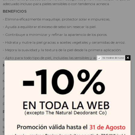
adecuado incluso para pieles sensibles o con tendencia acneica.
BENEFICIOS
- Elimina eficazmente maquillaje, protector solar e impurezas.
- Ayuda a equilibrar el exceso de sebo sin resecar la piel.
- Contribuye a minimizar y refinar la apariencia de los poros.
- Hidrata y nutre la piel gracias a aceites vegetales y ceramidas de arroz.
- Mejora la suavidad y la textura de la piel desde la primera aplicación.
- Apto para todo tipo de piel, incluidas las sensibles y acneicas.
No mostrar de nuevo
MODO DE EMPLEO
Aplicar una cantidad adecuada sobre la piel seca.
Masajear suavemente para disolver maquillaje, sebo e impurezas.
Añadir un poco de agua para emulsionar y continuar masajeando.
Aclarar abundantemente con agua tibia.
Puede utilizarse como primer paso de la doble limpieza, mañana y noche.
PRECAUCIONES
Evitar el contacto directo con los ojos.
Introducir el producto de forma gradual si se combina con nuevos
tratamientos.