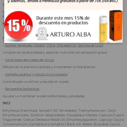
Suspender su uso en caso de irritación persistente.
Los ingredientes pueden variar según el fabricante; consultar siempre el
envase.
INGREDIENTES CLAVE
-
Arroz Morado Fermentado
:
Ricos en antioxidantes, ayudan a calmar la piel y mejorar su textura.
-
Aceites Vegetales (Jojoba, Oliva, Macadamia, Semilla de Uva)
:
Limpian en profundidad y aportan nutrición sin sensación grasa.
-
Ceramidas derivadas del Arroz
:
Refuerzan la barrera cutánea y mantienen la hidratación.
-
Centella asiática y Houttuynia cordata
:
Contribuyen a calmar y equilibrar la piel.
-
Fermentos botánicos
:
Ayudan a mantener la piel confortable y saludable.
INCI
Ethylhexyl Palmitate, Sorbeth-30 Tetraoleate, Triethylhexanoin, Cetyl
Ethylhexanoate, Sorbitan Sesquioleate, Diisostearyl Malate, Caprylic/Capric
Triglyceride, Cedrus Deodara Wood Oil, Ethylhexylglycerin, Caprylyl Glycol,
Cinnamomum Camphora (Camphor) Bark Oil, Water, Butylene Glycol,