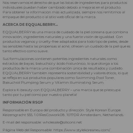
Nos reservamos el derecho de que las listas de ingredientes para productos
individuales puedan haber cambiado debido a mejoras en el producto.
Para obtener la información más actualizada, siempre nos remitimos al
empaque del producto o al sitio web oficial de la marca.
ACERCA DE EQQUALBERRY...
EQQUALBERRY es una marca de cuidado de la piel coreana que combina
innovación, ingredientes naturales y una fuerte visión de igualdad. Con
productos veganos y cruelty-free adaptados para todo tipo de pieles, desde
las sensibles hasta las propensas al acné, ofrecen un cuidado de la piel que es
tanto efectivo como suave.
Sus formulaciones contienen potentes ingredientes naturales como
extractos de bayas, bakuchiol y ácido hialurónico, lo que otorga a los
productos de la marca una combinación única de resultados y cuidado.
EQQUALBERRY también representa sostenibilidad y valores éticos, lo que
se refleja en sus productos populares como Swimming Pool Toner,
Bakuchiol Plumping Serum y Vitamin Illuminating Serum.
Explora K-beauty con EQQUALBERRY – una marca que se preocupa
tanto por tu piel como por nuestro planeta!
INFORMACIÓN RSGP
Responsable en Europa del producto y dirección: Style Korean Europe.
Keizersgracht 555, 1.01ResCowork08, 1017DR Amsterdam, Netherlands.
E-mail del responsable: wholesale@siliconii.net
Página Web del Responsable: https://www.stylekoreaneu.com/