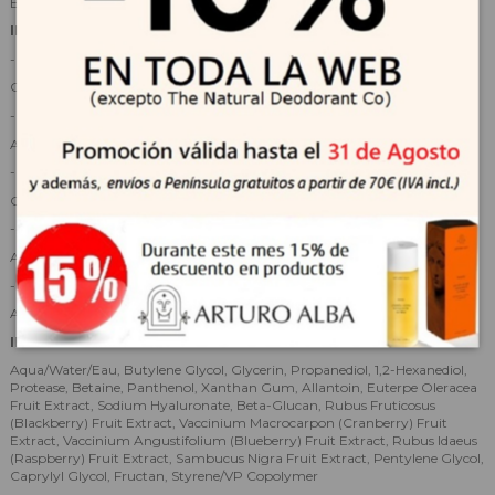
En caso de irritación, suspende su uso y consulta con un profesional.
INGREDIENTES CLAVE
-
5-Berry Complex
:
Combinación antioxidante de frutos rojos que revitaliza y protege la piel.
-
Ácido hialurónico (Sodium Hyaluronate)
:
Aporta hidratación profunda y duradera.
-
Pantenol
:
Calma, repara y refuerza la barrera cutánea.
-
Centella Asiática y Beta-g0lucano
:
Ayudan a calmar y mejorar la resistencia de la piel.
-
Extractos de frutos rojos
:
Aportan luminosidad y acción antioxidante.
INCI
Aqua/Water/Eau, Butylene Glycol, Glycerin, Propanediol, 1,2-Hexanediol,
Protease, Betaine, Panthenol, Xanthan Gum, Allantoin, Euterpe Oleracea
Fruit Extract, Sodium Hyaluronate, Beta-Glucan, Rubus Fruticosus
(Blackberry) Fruit Extract, Vaccinium Macrocarpon (Cranberry) Fruit
Extract, Vaccinium Angustifolium (Blueberry) Fruit Extract, Rubus Idaeus
(Raspberry) Fruit Extract, Sambucus Nigra Fruit Extract, Pentylene Glycol,
Caprylyl Glycol, Fructan, Styrene/VP Copolymer