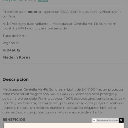
Protector solar
mineral
ligero con CICA (Centella asiática) y Houttuynia
cordata.
🌞🧴 Protege y luce radiante... ¡Madagascar Centella Air-Fit Suncream
Light, tu SPF favorito para piel sensible!
Tubo de 50 ml.
Vegano 🌱
K-Beauty.
Made in Korea.
Descripción
Madagascar Centella Air-Fit Suncream Light de SKIN1004 es un protector
solar mineral ultraligero con SPF30 PA++++, diseñado para proteger y
cuidar la piel sensible. Formulado con 100% óxido de zinc, centella asiática y
Houttuynia Cordata, calma la piel, previene irritaciones y deja un acabado
jugoso y natural sin residuos blancos ni sensación pegajosa. Ideal para
quienes buscan un protector solar eficaz y agradable al tacto.
BENEFICIOS
No mostrar de nuevo
- Protección solar mineral de amplio espectro con SPF30 PA++++.