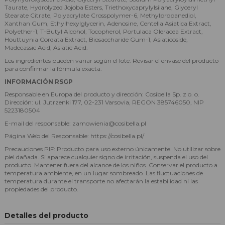
Taurate, Hydrolyzed Jojoba Esters, Triethoxycaprylylsilane, Glyceryl
Stearate Citrate, Polyacrylate Crosspolymer-6, Methylpropanediol,
Xanthan Gum, Ethylhexylglycerin, Adenosine, Centella Asiatica Extract,
Polyether-1, T-Butyl Alcohol, Tocopherol, Portulaca Oleracea Extract,
Houttuynia Cordata Extract, Biosaccharide Gum-1, Asiaticoside,
Madecassic Acid, Asiatic Acid.
Los ingredientes pueden variar según el lote. Revisar el envase del producto
para confirmar la fórmula exacta.
INFORMACIÓN RSGP
Responsable en Europa del producto y dirección: Cosibella Sp. z o. o.
Dirección: ul. Jutrzenki 177, 02-231 Varsovia, REGON 385746050, NIP
5223180504
E-mail del responsable: zamowienia@cosibella.pl
Página Web del Responsable: https://cosibella.pl/
Precauciones PIF: Producto para uso externo únicamente. No utilizar sobre
piel dañada. Si aparece cualquier signo de irritación, suspenda el uso del
producto. Mantener fuera del alcance de los niños. Conservar el producto a
temperatura ambiente, en un lugar sombreado. Las fluctuaciones de
temperatura durante el transporte no afectarán la estabilidad ni las
propiedades del producto.
Detalles del producto