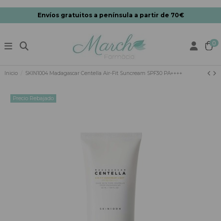
Envíos gratuitos a península a partir de 70€
0
Inicio
SKIN1004 Madagascar Centella Air-Fit Suncream SPF30 PA++++
Precio Rebajado