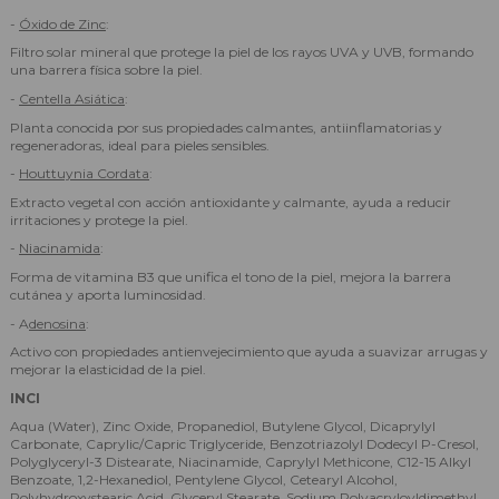
-
Óxido de Zinc
:
Filtro solar mineral que protege la piel de los rayos UVA y UVB, formando
una barrera física sobre la piel.
-
Centella Asiática
:
Planta conocida por sus propiedades calmantes, antiinflamatorias y
regeneradoras, ideal para pieles sensibles.
-
Houttuynia Cordata
:
Extracto vegetal con acción antioxidante y calmante, ayuda a reducir
irritaciones y protege la piel.
-
Niacinamida
:
Forma de vitamina B3 que unifica el tono de la piel, mejora la barrera
cutánea y aporta luminosidad.
- A
denosina
:
Activo con propiedades antienvejecimiento que ayuda a suavizar arrugas y
mejorar la elasticidad de la piel.
INCI
Aqua (Water), Zinc Oxide, Propanediol, Butylene Glycol, Dicaprylyl
Carbonate, Caprylic/Capric Triglyceride, Benzotriazolyl Dodecyl P-Cresol,
Polyglyceryl-3 Distearate, Niacinamide, Caprylyl Methicone, C12-15 Alkyl
Benzoate, 1,2-Hexanediol, Pentylene Glycol, Cetearyl Alcohol,
Polyhydroxystearic Acid, Glyceryl Stearate, Sodium Polyacryloyldimethyl