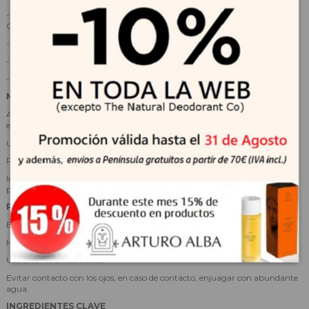
- Calma y suaviza la piel gracias a la centella asiática y Houttuynia
Cordata.
- Textura ligera y de rápida absorción, sin efecto blanco ni pegajoso.
- Hidratación y acabado jugoso natural.
- Apto para pieles sensibles y vegano.
MODO DE EMPLEO
Aplicar en el último paso de la rutina de día sobre rostro, cuello y zonas
expuestas al sol.
Usar la cantidad de dos dedos para cubrir la piel de manera uniforme.
Reaplicar cada dos horas si la exposición solar continúa o después del baño.
Introducir gradualmente en la rutina si se usan varios productos nuevos
para evaluar tolerancia.
PRECAUCIONES
Evitar cambios bruscos en la rutina de cuidado facial.
Mantener fuera del alcance de los niños.
Uso externo únicamente.
Evitar contacto con los ojos; en caso de contacto, enjuagar con abundante
agua.
INGREDIENTES CLAVE