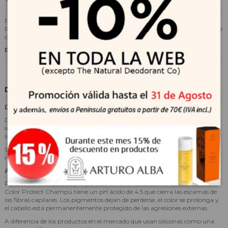
Preserva el color y la salud de tu cabello con el champú vegano Color
Protect. Compuesto por 94% de ingredientes naturales, incluido el aceite de
camelia, hidrata el cabello al tiempo que proporciona el máximo brillo.
Producto Vegano
Descripción
Diagnóstico del cabello
Después de un tratamiento de coloración, el cabello pierde parte del color,
se leventan las fibras capilares y se vuelven permeables. Al penetrar en el
interior de la fibra, el agua seca el cabello y vuelve opaca la coloración.
Sin cuidados específicos, la estructura de la fibra capilar se degrada
rápidamente, el cabello se vuelve áspero y el color pierde su brillo.
Acción y resultados
Para evitar la sequedad y la pérdida de luminosidad en el cabello teñido,
Color Protect Champú tiene un pH ácido de 4.5 que cierra las escamas de
las fibras capilares. Los pigmentos dejan de perderse, el color se prolonga y
el cabello está permanentemente protegido de las agresiones externas.
A diferencia de los productos en el mercado que usan siliconas como una