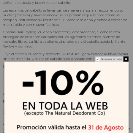
dañar la cutícula y la corteza del cabello.
Las escamas del cabello se levantan de manera anormal, exponiendo su
núcleo (corteza) y favoreciendo que las proteínas que lo componen se
rompan, reduciendo su resistencia. El cabello se daña y tiende a enredarse
más rápido y con mayor facilidad.
Gracias Hair Styling, cuidado protector y desenredante, el cabello está
protegido de los daños causados por los agresores externos, fuentes de
radicales libres. La fibra capilar está protegida y el cabello queda brillante,
flexible y domado.
Deja el cabello brillante y domado. Su textura ligera hidrata la fibra capilar
sin apelmazarla. Utilizar en cabello seco o secado con una toalla.
No mostrar de nuevo
Su fórmula vegana no contiene silicona ni aceites minerales.
• Fórmula compuesta por un 97% de ingredientes de origen natural.
• Vegano, libre de silicona y aceites minerales.
Una fórmula compuesta por un 97% de ingredientes de origen natural,
vegana, sin silicona ni aceites minerales.
Principales ingredientes activos:
Extractos de jengibre y magnolia: Gracias a la actividad antioxidante de las
raíces de jengibre y la corteza de magnolia, el cabello está protegido contra
las agresiones externas. Este dúo de extractos botánicos actúa en la
superficie y en el corazón del cabello, evitando que las escamas de la
cutícula se levanten y mejorando la resistencia de la cutícula, evitando así la
aparición de nudos.