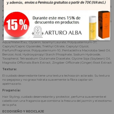
Complejo antiestático: reequilibra la carga eléctrica del cabello y suaviza las
escamas, favoreciendo así un desenredado rápido y sencillo.
Aceite de Pracaxi: este aceite se produce a partir de las semillas de Pracaxi,
un arbusto amazónico. Gracias a su riqueza en ácidos grasos similares a los
que se encuentran de forma natural en la superficie de la fibra capilar, el
aceite de Pracaxi fortalece el cabello y repara los daños en la cutícula.
INGREDIENTES:
Aqua/Water/Eau, Glycerin, Isoamyl Laurate, Polyquaternium-37,
Caprylic/Capric Glycerides, Triethyl Citrate, Caprylyl Glycol,
Parfum/Fragrance, Polyquaternium-10, Pentaclethra Macroloba Seed Oil,
Benzoic Acid, Hydroxypropyl Starch Phosphate, Sodium Hydroxide,
Tocopherol, Tetrasodium Glutamate Diacetate, Glycine Soja (Soybean) Oil,
Magnolia Officinalis Bark Extract, Zingiber Officinale (Ginger) Root Extract
Textura:
El cuidado desenredante tiene una textura lechosa sin aclarado. Su textura
no pegajosa y no grasa hidrata suavemente la fibra capilar sin
apelmazarlo.
Fragancia:
Hair Styling, cuidado desenredante y protector, perfuma suavemente el
cabello con una fragancia que combina la frescura del jazmín y el exotismo
de la piña.
ECODISEÑO Y RECICLAJE