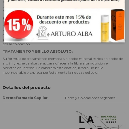
profesionales y garantiza un color intenso, profundo y rico en matices, con
un resultado natural. Permanente, cubre el 100 % de las canas desde la
primera aplicación.
RESPETO ABSOLUTO DEL CUERO CABELLUDO Y DE LA FIBRA:
No contiene amoníaco, PPD ni resorcinol, para ofrecer al cuero cabelludo y
a la fibra un respeto absoluto con total naturalidad. Enriquecida con
extracto de malva, conocido por sus propiedades calmantes, esta fórmula
ayuda a proteger el cuero cabelludo de las irritaciones y el picor provocados
por la coloración.
TRATAMIENTO Y BRILLO ABSOLUTO:
Su fórmula de tratamiento cremosa sin aceite mineral es rica en aceite de
argán y leche de aloe vera, para ofrecer a la fibra alta nutrición e
hidratación intensa. La cabellera está elástica, irradia un brillo
incomparable y expresa perfectamente la riqueza del color.
Detalles del producto
Dermofarmacia Capilar
Tintes y Coloraciones Vegetales