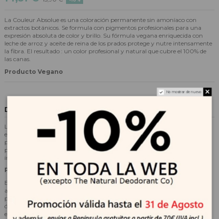
La Couleur Absolue es una coloración permanente sin amoníaco con
extractos botánicos. Se formula con pigmentos profesionales para una
expresión absoluta de color y brillo. Su fórmula vegana enriquecida con
leche de arroz y aceite de reina de los prados protege y nutre intensamente
la fibra. El resultado : un color profesional y natural que cubre el 100% de
las canas.
Producto Vegano
No mostrar de nuevo
Descripción
Lazartigue crea la primera coloración permanente sin amoníaco
enriquecida con ingredientes vegetales activos que nutren, hidratan y
protegen la fibra. Gracias a su alta concentración en pigmentos
profesionales ofrece una expresión absoluta del color y un brillo
incomparable y duradero.
POTENCIA DEL COLOR ABSOLUTA:
El suero profesional activador de la coloración enriquecido con aceite de
argán y manteca de bacuri protege la fibra y la prepara perfectamente
para recibir el color. El resultado de la coloración sobre la cabellera es
óptimo y uniforme. Directamente inspirada en las coloraciones realizadas
en el salón, la crema de coloración posee un alto contenido de pigmentos