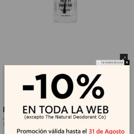
No mostrar de nuevo
MIA Cosmetics-Paris No Bite
Referencia
187538
9,86 €
10,95 €
-10%