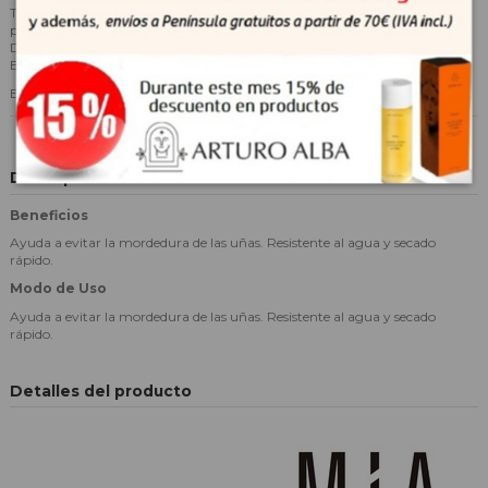
Tratamiento antimordedura. Formulación novedosa por sus dos activos
principales que disuaden efectivamente de morder las uñas y cutículas,
Denatonium Benzoate, que proporciona un sabor amargo inocuo, y
Extracto de ajo, antiséptico y sin olor.
Envase 11 ml.
Descripción
Beneficios
Ayuda a evitar la mordedura de las uñas. Resistente al agua y secado
rápido.
Modo de Uso
Ayuda a evitar la mordedura de las uñas. Resistente al agua y secado
rápido.
Detalles del producto