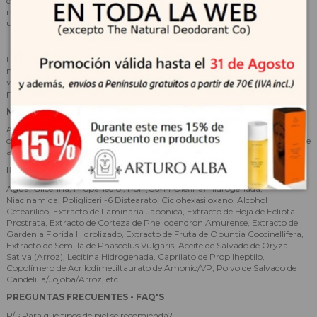
extracto de Centella asiática, creando los frijoles Centiger, que ofrecen
mayores beneficios para el cuidado de la barrera cutánea, resultando en
una piel más saludable y vibrante.
-
Aceite de salvado de arroz
Desde la antigüedad, el aceite de salvado de arroz se ha utilizado para
masajes faciales y tratamientos capilares. Rico en nutrientes como las
vitaminas A, B1, B6, hierro y minerales, hidrata profundamente la piel y
promueve una tez luminosa.
MODO DE EMPLEO
Aplica una cantidad adecuada por todo el cuerpo, incluido el rostro. Para
obtener mejores resultados, masajea con las manos o un gwalsa después de
aplicar generosamente la crema.
INCI
Agua, Glicerina, Propanediol, Poli (C6-14 Olefina) Hidrogenada,
Niacinamida, Poligliceril-6 Distearato, Ciclohexasiloxano, Alcohol
Cetearílico, Extracto de Laminaria Japonica, Extracto de Hoja de Eclipta
Prostrata, Extracto de Corteza de Phellodendron Amurense, Extracto de
Gardenia Florida Hidrolizado, Extracto de Fruta de Opuntia Coccinellifera,
Extracto de Semilla de Phaseolus Vulgaris, Aceite de Salvado de Oryza
Sativa (Arroz), Lecitina Hidrogenada, Caprilato de Propilheptilo,
Copolímero de Acrilodimetiltaurato de Amonio/VP, Polvo de Salvado de
Candelilla/Jojoba/Arroz, etc.
PREGUNTAS FRECUENTES - FAQ'S
P/ ¿Para qué tipos de piel se recomienda?