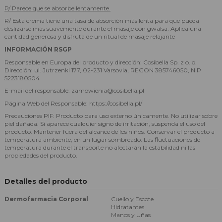
P/ Parece que se absorbe lentamente.
R/ Esta crema tiene una tasa de absorción más lenta para que pueda
deslizarse más suavemente durante el masaje con gwalsa. Aplica una
cantidad generosa y disfruta de un ritual de masaje relajante
INFORMACIÓN RSGP
Responsable en Europa del producto y dirección: Cosibella Sp. z o. o.
Dirección: ul. Jutrzenki 177, 02-231 Varsovia, REGON 385746050, NIP
5223180504
E-mail del responsable: zamowienia@cosibella.pl
Página Web del Responsable: https://cosibella.pl/
Precauciones PIF: Producto para uso externo únicamente. No utilizar sobre
piel dañada. Si aparece cualquier signo de irritación, suspenda el uso del
producto. Mantener fuera del alcance de los niños. Conservar el producto a
temperatura ambiente, en un lugar sombreado. Las fluctuaciones de
temperatura durante el transporte no afectarán la estabilidad ni las
propiedades del producto.
Detalles del producto
Dermofarmacia Corporal
Cuello y Escote
Hidratantes
Manos y Uñas