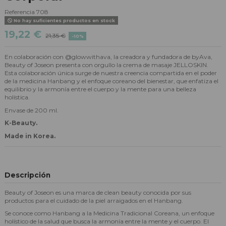
Referencia
708
No hay suficientes productos en stock
19,22 €
21,35 €
-10%
En colaboración con @glowwithava, la creadora y fundadora de byAva,
Beauty of Joseon presenta con orgullo la crema de masaje JELLOSKIN.
Esta colaboración única surge de nuestra creencia compartida en el poder
de la medicina Hanbang y el enfoque coreano del bienestar, que enfatiza el
equilibrio y la armonía entre el cuerpo y la mente para una belleza
holística.
Envase de 200 ml.
K-Beauty.
Made in Korea.
Descripción
Beauty of Joseon es una marca de clean beauty conocida por sus
productos para el cuidado de la piel arraigados en el Hanbang.
Se conoce como Hanbang a la Medicina Tradicional Coreana, un enfoque
holístico de la salud que busca la armonía entre la mente y el cuerpo. El