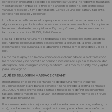
concepto Hangbang aplicado a la cosmética fusiona ingredientes naturales
y extractos de hierbas de la medicina ancestral coreana, con tecnologías
vanguardistas de última generación. Consigue una piel sana y radiante,
conectando pasado y presente.
Una firma de belleza de culto, que puede presumir de ser la creadora de
algunos de los productos de cosmética coreana más vendidos. No te pierdas
la crema hidratante para piel seca, Dynasty Cream, o la crema solar con
factor de protección SPF50, Relief Cream.
Realza la belleza natural y da respuesta a las necesidades esenciales de la
piel. Aborda preocupaciones básicas como la sequedad, la producción
excesiva de grasa cutánea, o la apariencia irregular y el tono desigual de la
piel.
La marca se apoya en la convicción de que el cuidado de la piel trasciende
las tendencias y no necesita adherirse a nociones de lujo. Su sello de calidad,
atemporal, son los ingredientes y sus fórmulas limpias, cruelty free y aptas
para uso vegano.
¿QUÉ ES JELLOSKIN MASSAGE CREAM?
Inspirándose en el principio Hanbang de que una mente y cuerpo
equilibrados son clave para el bienestar, se ha creado la crema de masaje
JELLOSKIN. Esta crema está diseñada no solo para definir los contornos
faciales, sino también para aliviar las tensiones físicas y mentales a través
del masaje terapéutico.
Para una experiencia mejorada, combina esta crema con un gwalsa (gua
sha), una herramienta de masaje tradicional, para potenciar sus efectos