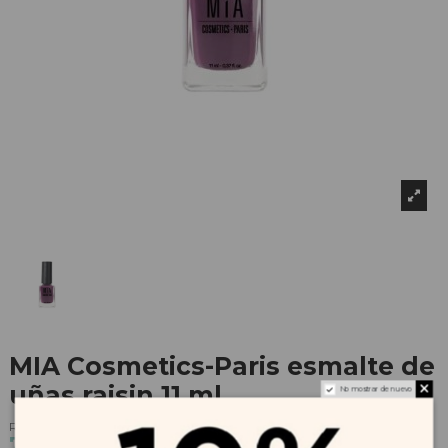
MIA Cosmetics-Paris esmalte de
uñas raisin 11 ml
No mostrar de nuevo
Referencia
189051
7,15 €
7,95 €
-10%