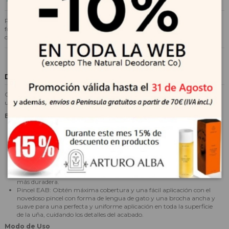
Profundo color berenjena con subtono violeta. Esmalte de uñas con
formulación 9-Free. Espectacular brillo. Innovadora tecnología de color,
con alta pigmentación para una máxima cobertura.
Descripción
Consigue una perfecta aplicación con nuestro pincel EAB que garantiza
un acabado profesional y uniforme en toda la superficie de la uña.
Beneficios
Nuestros esmaltes garantizan una manicura perfecta cuidando de la
salud de tus uñas gracias a su innovadora formulación.
Equilibrio perfecto entre salud y belleza pudiendo elegir dentro de una
amplia gama de colores basados en las últimas tendencias de moda.
Innovadora tecnología de color: Permite fijar el color del esmalte en
las uñas, gracias a su alta pigmentación para lograr una manicura
más duradera.
Pincel EAB: Obtén máxima cobertura y una fácil aplicación con el
novedoso pincel con forma de lengua de gato y una brocha ancha y
suave para una perfecta y uniforme aplicación en toda la superficie
de la uña, cuidando los detalles del acabado.
Modo de Uso