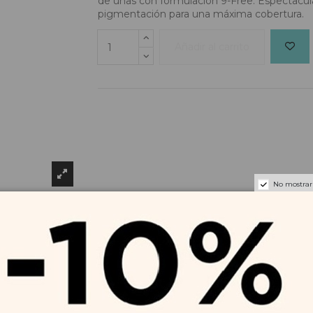
de uñas con formulación 9-Free. Espectacular
pigmentación para una máxima cobertura.
Añadir al carrito
No mostrar