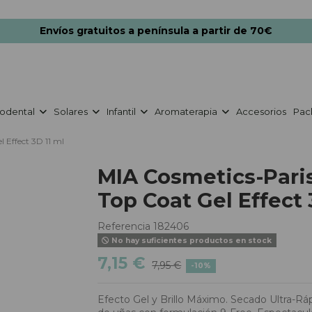
Envíos gratuitos a península a partir de 70€
odental
Solares
Infantil
Aromaterapia
Accesorios
Pac
 Effect 3D 11 ml
MIA Cosmetics-Pari
Top Coat Gel Effect 
Referencia
182406
No hay suficientes productos en stock
7,15 €
7,95 €
-10%
Efecto Gel y Brillo Máximo. Secado Ultra-Rá