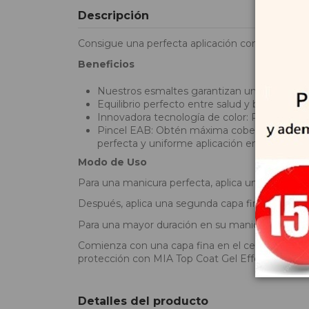
Descripción
Consigue una perfecta aplicación con nuestro pi
Beneficios
Nuestros esmaltes garantizan una manicura p
Equilibrio perfecto entre salud y belleza p
Innovadora tecnología de color: Permite fija
Pincel EAB: Obtén máxima cobertura y una f
perfecta y uniforme aplicación en toda la sup
Modo de Uso
Para una manicura perfecta, aplica una capa fina
Después, aplica una segunda capa fina de color de
Para una mayor duración en su manicura, aplicar
Comienza con una capa fina en el centro de la uña
protección con MIA Top Coat Gel Effect.
Detalles del producto