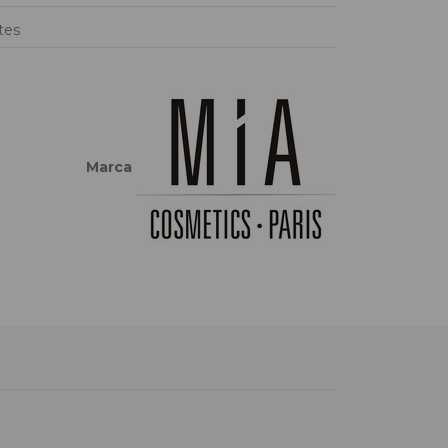
tes
Marca