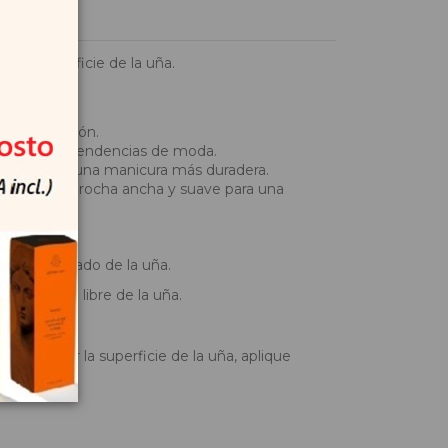
 la superficie de la uña.
a formulación.
las últimas tendencias de moda.
n para lograr una manicura más duradera.
gato y una brocha ancha y suave para una
o de cada lado de la uña.
o el borde libre de la uña.
a uña.
ir y sellar la superficie de la uña, aplique