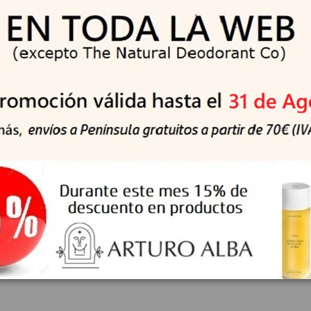
ncel EAB que garantiza un acabado profesional y uniforme en toda
erfecta cuidando de la salud de tus uñas gracias a su innovador
udiendo elegir dentro de una amplia gama de colores basados en 
r el color del esmalte en las uñas, gracias a su alta pigmentació
ácil aplicación con el novedoso pincel con forma de lengua de 
erficie de la uña, cuidando los detalles del acabado.
 de esmalte en el centro de la uña, seguido de una capa a lo larg
 esmalte , al igual que en el trazo anterior, pero esta vez selland
 MIA Strengthen Base Coat para rellenar las imperfecciones de l
, seguido de una capa a lo largo de cada lado de la uña. Para cubr