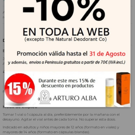
Apisérum Energía Vitamax aporta energía extra y ayuda a mantener el
rendimiento físico e intelectual.
Descripción
Exclusiva fórmula con:
Jalea Real + 12 vitaminas (A, C, D, E, H y grupo B) + Minerales y
Aminoácidos + Ginseng
¿Cuándo es aconsejable?
· Para un aporte de energía extra.
· En momentos que requieren una ayuda para mantener el rendimiento
físico e intelectual.
· Para mantener ritmos de vida muy activos.
Modo de empleo
Tomar 1 vial o 1 cápsula al día, preferiblemente por la mañana con el
desayuno. Agitar el vial antes de cada toma. No superar esta dosis.
Indicado en adultos y niños mayores de 12 años (formato en viales) y
mayores de 14 años (formato en cápsulas blandas).