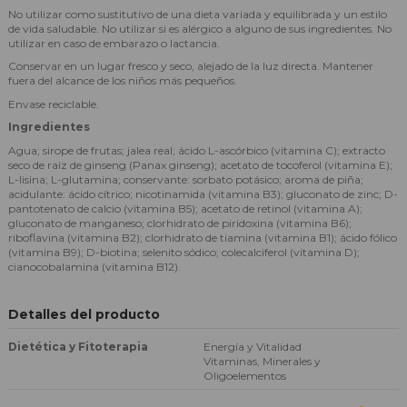
No utilizar como sustitutivo de una dieta variada y equilibrada y un estilo
de vida saludable. No utilizar si es alérgico a alguno de sus ingredientes. No
utilizar en caso de embarazo o lactancia.
Conservar en un lugar fresco y seco, alejado de la luz directa. Mantener
fuera del alcance de los niños más pequeños.
Envase reciclable.
Ingredientes
Agua; sirope de frutas; jalea real; ácido L-ascórbico (vitamina C); extracto
seco de raíz de ginseng (Panax ginseng); acetato de tocoferol (vitamina E);
L-lisina; L-glutamina; conservante: sorbato potásico; aroma de piña;
acidulante: ácido cítrico; nicotinamida (vitamina B3); gluconato de zinc; D-
pantotenato de calcio (vitamina B5); acetato de retinol (vitamina A);
gluconato de manganeso; clorhidrato de piridoxina (vitamina B6);
riboflavina (vitamina B2); clorhidrato de tiamina (vitamina B1); ácido fólico
(vitamina B9); D-biotina; selenito sódico; colecalciferol (vitamina D);
cianocobalamina (vitamina B12).
Detalles del producto
Dietética y Fitoterapia
Energía y Vitalidad
Vitaminas, Minerales y
Oligoelementos