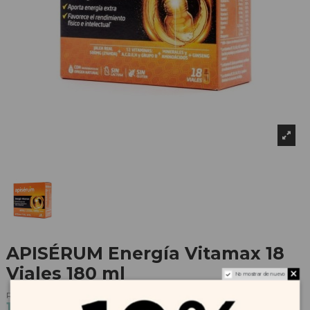
APISÉRUM Energía Vitamax 18
Viales 180 ml
No mostrar de nuevo
Referencia
189728
18,45 €
20,50 €
-10%