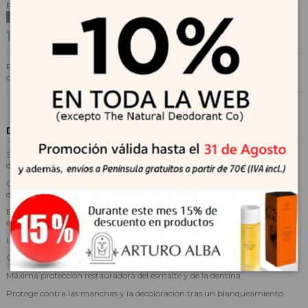
Referencia
5167
No hay suficientes productos en stock
10,35 €
11,50 €
-10%
Pasta de dientes blanqueadora para aquellos pacientes que deseen
conservar el tono de sus dientes blanqueados.
Descripción
Su fórmula ofrece los menores valores abrasivos y maximiza la retención
de flúor por el esmalte.
Contiene 0,25% de fluoruro de sodio (que corresponde a aprox. 1.100 ppm
de iones de flúor).
Elimina las manchas superficiales, aclarando las piezas dentarias dos tonos
en sólo un mes y reduce la gingivitis.
Liberación de flúor rápida y eficaz.
Gran retención de flúor por parte del esmalte.
Máxima protección restauradora del esmalte y de la dentina.
Protege contra las manchas y la decoloración tras un blanqueamiento.