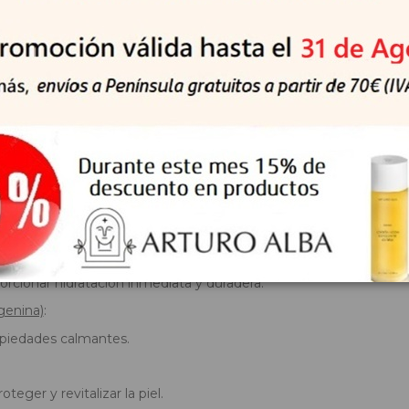
lo. Extrae de 2 a 3 gotas del producto con la pipeta y aplica con 
aria antes de usarlo.
los ojos y mucosas.
o.
resco y seco, alejado de la luz solar directa.
reacciones adversas, y consultar a un dermatólogo.
orcionar hidratación inmediata y duradera.
genina)
:
opiedades calmantes.
eger y revitalizar la piel.