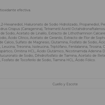
ioxidante efectiva.
1,2-Hexanediol, Hialuronato de Sodio Hidrolizado, Propanediol, Pe
us Crispus (Carragenina), Tetrametil Acetil Octahidronaftalenos,
de Sodio, Acetato de Linalilo, Extracto de Lithothamnion Calcare
dio, Ácido Cítrico, Acetato de Geranilo, Extracto de Flor de Sop
de Calcio, Sulfato de Magnesio, Glutamina, Fosfato de Sodio, Ácid
Leucina, Treonina, Isoleucina, Triptófano, Fenilalanina, Tirosina, Gl
pártico, Ornitina HCL, Ácido Glutámico, Nicotinamida Adenina Din
curonato de Sodio, Dihidrofosfato de Tiamina, Acetato de Retinilo
, Fosfato de Tocoferilo de Sodio, Tiamina HCL, Ácido Fólico.
Cuello y Escote