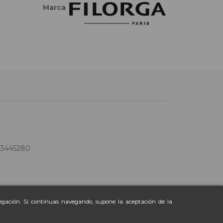
Marca
73445280
vegación. Si continuas navegando, supone la aceptación de la