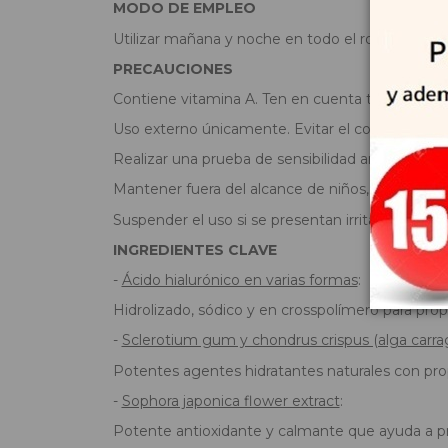
MODO DE EMPLEO
Utilizar mañana y noche en todo el rostro y cuel
PRECAUCIONES
Contiene vitamina A. Ten en cuenta tu ingesta di
Uso externo únicamente. Evitar el contacto con 
Realizar una prueba de sensibilidad antes del us
Mantener fuera del alcance de niños, en un lugar f
Suspender el uso si se presentan irritaciones o 
INGREDIENTES CLAVE
-
Ácido hialurónico en varias formas
:
Hidrolizado, sódico y en crosspolímero para prop
-
Sclerotium gum y chondrus crispus (alga carra
Potentes agentes hidratantes naturales con pr
-
Sophora japonica flower extract
:
Potente antioxidante y calmante que ayuda a prot