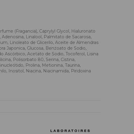
rfume (Fragancia), Caprylyl Glycol, Hialuronato
 Adenosina, Linalool, Palmitato de Sacarosa,
um, Linoleato de Glicerilo, Aceite de Almendras
hora Japonica, Glucosa, Benzoato de Sodio,
o Ascórbico, Acetato de Sodio, Tocoferol, Lisina
icina, Polisorbato 80, Serina, Cistina,
ucleótido, Prolina, Metionina, Taurina,
, Inositol, Niacina, Niacinamida, Piridoxina