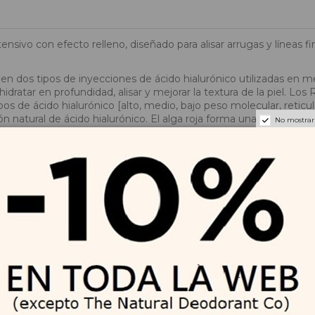
 con efecto relleno, diseñado para alisar arrugas y líneas finas,
dos tipos de inyecciones de ácido hialurónico utilizadas en med
idratar en profundidad, alisar y mejorar la textura de la piel. Los 
pos de ácido hialurónico [alto, medio, bajo peso molecular, reti
ión natural de ácido hialurónico. El alga roja forma una barrera p
No mostrar
polifenoles antioxidantes, refuerza las defensas naturales de la p
, este sérum de ácido hialurónico para el rostro tiene una textu
combinación de cinco tipos de ácido hialurónico (alto, medio, baj
en todas las capas de la piel .
desde el interior, mejora la firmeza y elasticidad, suavizando las l
Sophora Japonica, rico en polifenoles, refuerza las defensas natura
rma una barrera protectora contra los contaminantes, ayudando a pr