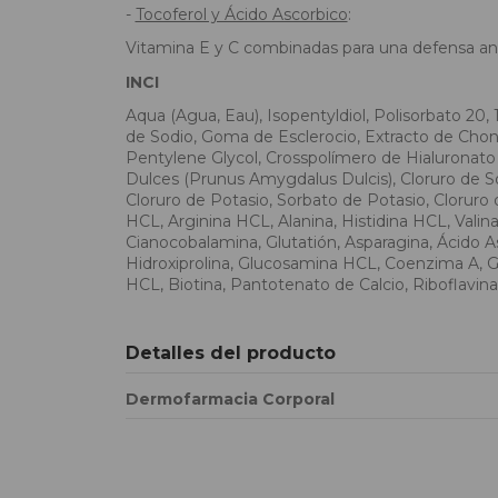
-
Tocoferol y Ácido Ascorbico
:
Vitamina E y C combinadas para una defensa ant
INCI
Aqua (Agua, Eau), Isopentyldiol, Polisorbato 20, 
de Sodio, Goma de Esclerocio, Extracto de Chondr
Pentylene Glycol, Crosspolímero de Hialuronato 
Dulces (Prunus Amygdalus Dulcis), Cloruro de So
Cloruro de Potasio, Sorbato de Potasio, Cloruro 
HCL, Arginina HCL, Alanina, Histidina HCL, Valina, 
Cianocobalamina, Glutatión, Asparagina, Ácido As
Hidroxiprolina, Glucosamina HCL, Coenzima A, Glu
HCL, Biotina, Pantotenato de Calcio, Riboflavina
Detalles del producto
Dermofarmacia Corporal