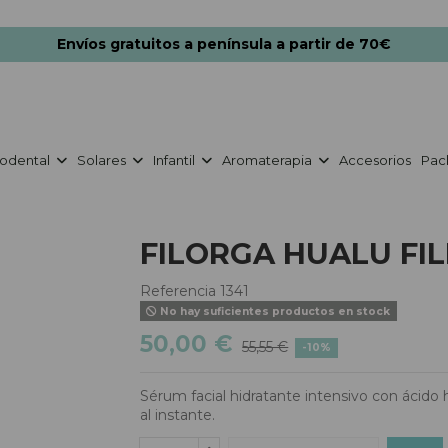
Envíos gratuitos a península a partir de 70€
odental
Solares
Infantil
Aromaterapia
Accesorios
Pac
FILORGA HUALU FIL
Referencia
1341
No hay suficientes productos en stock
50,00 €
55,55 €
-10%
Sérum facial hidratante intensivo con ácido hi
al instante.