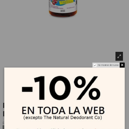
No mostrar de nuevo
PEDIAKID Gominolas Vitamina
D3 60 gominolas
Referencia
192512
No hay suficientes productos en stock