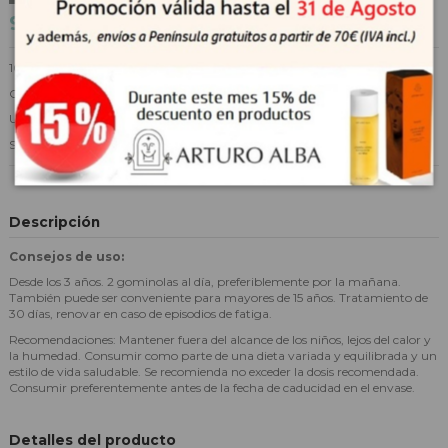
9,32 €
10,35 €
-10%
100% de origen natural.
Con extracto de bayas de Acerola.
Una fórmula práctica, divertida, deliciosa y natural.
Sabor Fresa.
Descripción
Consejos de uso:
Desde los 3 años. 2 gominolas al día, preferiblemente por la mañana.
También puede ser conveniente para mayores de 15 años. Tratamiento de
30 días, renovar en caso de episodios de fatiga.
Recomendaciones: Mantener fuera del alcance de los niños, lejos del calor y
la humedad. Consumir como parte de una dieta variada y equilibrada y un
estilo de vida saludable. Se recomienda no exceder la dosis recomendada.
Consumir preferentemente antes de la fecha de caducidad en el envase.
Detalles del producto