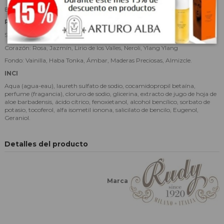
El embalaje de este producto está fabricado en plástico PET reciclable.
PIRÁMIDE OLFATIVA
Salida: naranja dulce, notas verdes, iris
Corazón: Rosa, Jazmín, Lirio de los Valles, Neroli, Ylang Ylang
Fondo: Vainilla, Haba Tonka, Ámbar, Maderas Preciosas, Almizcle.
INCI
Aqua (agua-eau), laureth sulfato de sodio, cocamidopropil betaína,
perfume (fragancia), cloruro de sodio, glicerina, extracto de jugo de hoja de
aloe barbadensis, ácido cítrico, fenoxietanol, alcohol bencílico, sorbato de
potasio, tocoferol, alfa isometil ionona, salicilato de bencilo, Eugenol,
Geraniol.
Detalles del producto
Marca