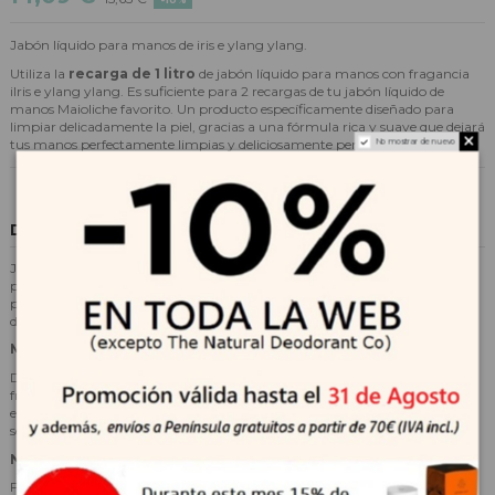
Jabón líquido para manos de iris e ylang ylang.
Utiliza la
recarga de 1 litro
de jabón líquido para manos con fragancia
iIris e ylang ylang. Es suficiente para 2 recargas de tu jabón líquido de
manos Maioliche favorito. Un producto específicamente diseñado para
limpiar delicadamente la piel, gracias a una fórmula rica y suave que dejará
tus manos perfectamente limpias y deliciosamente perfumadas.
No mostrar de nuevo
Descripción
Jabón de manos líquido con una fórmula delicada e intensamente
perfumada con iris e ylang ylang. Su fórmula no agresiva lo hace ideal
para el uso diario y para toda la familia, su fragancia de iris e ylang ylang
dejará tus manos delicadamente perfumadas y frescas.
MODO DE EMPLEO
Dosificar la cantidad adecuada de producto sobre las manos húmedas,
frotar bien las manos masajeando el producto tanto en la palma como
entre los dedos y luego enjuagar abundantemente con agua tibia y luego
secarlas cuidadosamente.
NOTA OLFATIVA
Floral: iris, ámbar, ylang ylang.