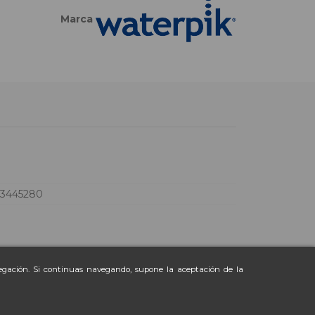
Marca
73445280
vegación. Si continuas navegando, supone la aceptación de la