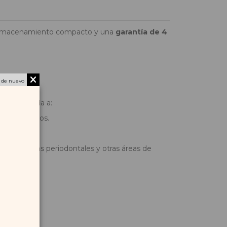
 un almacenamiento compacto y una
garantía de 4
 de nuevo
-300 te ayuda a:
olo 3 segundos.
o a las bolsas periodontales y otras áreas de