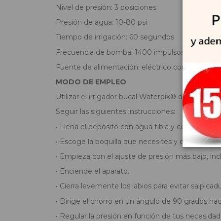
Nivel de presión: 3 posiciones
Presión de agua: 10-80 psi
Tiempo de irrigación: 60 segundos
Frecuencia de bomba: 1400 impulsos/min
Fuente de alimentación: eléctrico con cable
MODO DE EMPLEO
Utilizar el irrigador bucal Waterpik® después del
Seguir las siguientes instrucciones:
• Llena el depósito con agua tibia y colócalo fi
• Escoge la boquilla que necesites y colócala en
• Empieza con el ajuste de presión más bajo, incl
• Enciende el aparato.
• Cierra levemente los labios para evitar salpica
• Dirige el chorro en un ángulo de 90 grados haci
• Regular la presión en función de tus necesidad