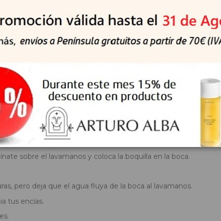
 cepillado, especialmente por la noche.
rmemente en la base.
 el mango.
ínate sobre el lavamanos y coloca la boquilla en la boca.
duras, pero deja que el agua fluya de la boca al lavamanos.
a tus encías.
es.