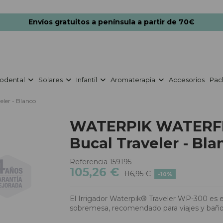
Envíos gratuitos a península a partir de 70€
odental
Solares
Infantil
Aromaterapia
Accesorios
Pac
er - Blanco
WATERPIK WATERFL
Bucal Traveler - Bla
Referencia
159195
105,26 €
116,95 €
-10%
El Irrigador Waterpik® Traveler WP-300 es
sobremesa, recomendado para viajes y bañ