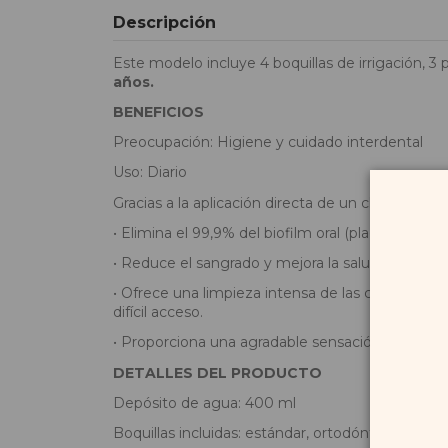
Descripción
Este modelo incluye 4 boquillas de irrigación, 
años.
BENEFICIOS
Preocupación: Higiene y cuidado interdental
Uso: Diario
Gracias a la aplicación directa de un chorro puls
• Elimina el 99,9% del biofilm oral (placa bacter
• Reduce el sangrado y mejora la salud de las enc
• Ofrece una limpieza intensa de las coronas, impl
difícil acceso.
• Proporciona una agradable sensación de higien
DETALLES DEL PRODUCTO
Depósito de agua: 400 ml
Boquillas incluidas: estándar, ortodóntica, seeker