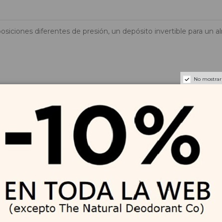
3 posiciones diferentes de presión, un depósito invertible para
No mostrar
átil de agua u otra solución, el Irrigador Waterpik® Ultra Plus WP
iana) de zonas donde los otros aparatos no pueden llegar en tal s
ías en 14 días.
antes y aparatos de ortodoncia fija, a la vez que facilita el acces
e y frescor.
 y limpiador lingual