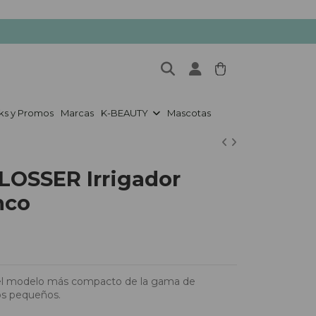
ks y Promos
Marcas
K-BEAUTY
Mascotas
OSSER Irrigador
nco
 el modelo más compacto de la gama de
os pequeños.