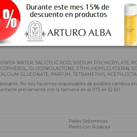
libra la piel y mantiene limpios los poros.
propiedades biomecánicas de la piel al incrementar la elasticida
Hidrolato preciado en cosmética natural. Venotónico, estimulante 
WER WATER, SALICYLIC ACID, SODIUM POLYACRYLATE, PO
OCOPHEROL, GLUCONOLACTONE, ETHYLHEXYLGLYCERIN, S
 CALCIUM GLUCONATE, PARFUM, TETRAMETHYL ACETYLOC
abricante. No nos hacemos responsables de posibles cambios en l
contacte previamente con la farmacia en el 973 44 52 80.
Pieles Seborreicas
Pieles con Rosácea