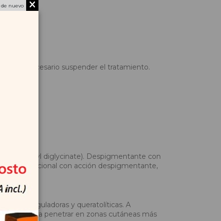
 de nuevo
e. No es necesario suspender el tratamiento.
ssium azeloyl diglycinate). Despigmentante con
iente multifuncional con acción despigmentante,
s seborreguladoras y queratolíticas. A
or capacidad para penetrar en zonas cutáneas más