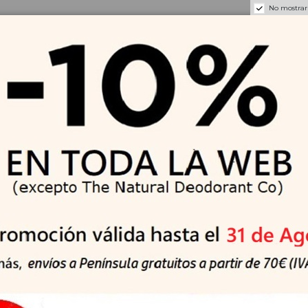
No mostrar
undante agua.
r leves imperfecciones transitorias debido a la acción exfoliant
lsalicílico.
0ºC.
obtenido por condensación del ácido azelaico y la glicina (pota
dor. Mejora la hidratación, elasticidad y luminosidad cutánea.ed
ticidad y luminosidad
salicílico que ofrece buena tolerancia cutánea. Posee propiedade
olubles, el ácido salicílico es lipofílico, es decir, tiene una mej