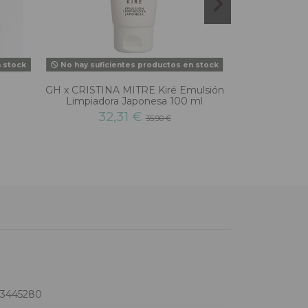
n stock
No hay suficientes productos en stock
GH x CRISTINA MITRE Kiré Emulsión
KOBHO GLP 30
Limpiadora Japonesa 100 ml
58
32,31 €
35,90 €
73445280