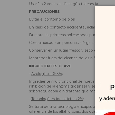
Usar 1 o 2 veces al día según tolerancia.
PRECAUCIONES
Evitar el contorno de ojos.
En caso de contacto accidental, aclarar con ab
Durante las primeras aplicaciones pueden aparece
Contraindicado en personas alérgicas al ácido aceti
Conservar en un lugar fresco y seco entre 10 y 3
Mantener fuera del alcance de los niños.
INGREDIENTES CLAVE
-
Azeloglicina® 3%
:
Ingrediente multifuncional de nueva generación 
inhibición de la enzima tirosinasa y seborregula
seborreguladora e hidratante que mejora la elas
-
Tecnología Ácido salicílico 2%
:
Se trata de una tecnología encapsulada de ácido 
diferencia de los alfahidroxiácidos que son hidros