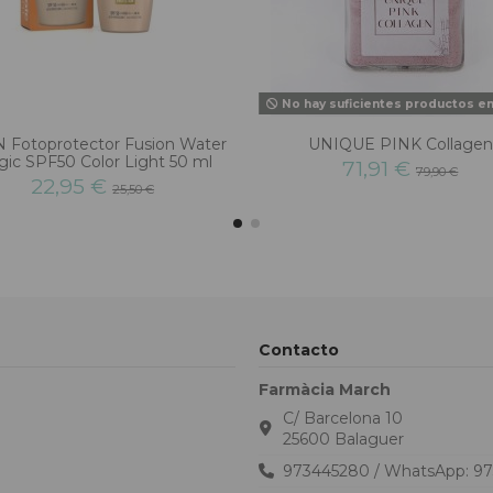
No hay suficientes productos e
N Fotoprotector Fusion Water
UNIQUE PINK Collagen
ic SPF50 Color Light 50 ml
71,91 €
79,90 €
22,95 €
25,50 €
Contacto
Farmàcia March
C/ Barcelona 10
25600 Balaguer
973445280 / WhatsApp: 9