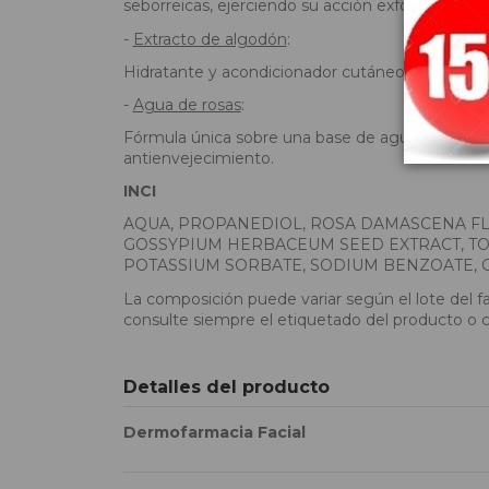
seborreicas, ejerciendo su acción exfoliante. Equi
-
Extracto de algodón
:
Hidratante y acondicionador cutáneo. Mejora las 
-
Agua de rosas
:
Fórmula única sobre una base de agua de rosas. 
antienvejecimiento.
INCI
AQUA, PROPANEDIOL, ROSA DAMASCENA FLO
GOSSYPIUM HERBACEUM SEED EXTRACT, T
POTASSIUM SORBATE, SODIUM BENZOATE,
La composición puede variar según el lote del f
consulte siempre el etiquetado del producto o 
Detalles del producto
Dermofarmacia Facial