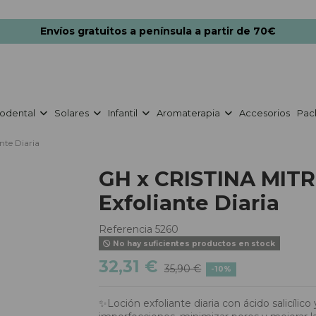
Envíos gratuitos a península a partir de 70€
odental
Solares
Infantil
Aromaterapia
Accesorios
Pac
nte Diaria
GH x CRISTINA MITR
Exfoliante Diaria
Referencia
5260
No hay suficientes productos en stock
32,31 €
35,90 €
-10%
✨Loción exfoliante diaria con ácido salicílico