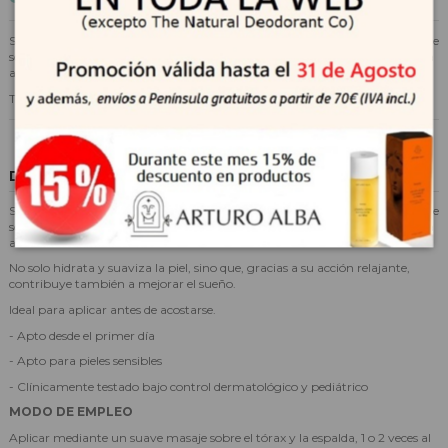
Suavinex Balsamo Pectoral Aromatico 50ml aplicado con un suave masaje
sobre el tórax, difunde un tranquilizador olor que aporta bienestar y ayuda
a reconfortar al bebé.
Tubo de 50 ml.
Descripción
Suavinex Balsamo Pectoral Aromatico 50ml aplicado con un suave masaje
sobre el tórax, difunde un tranquilizador olor que aporta bienestar y ayuda
a reconfortar al bebé.
No solo hidrata y suaviza la piel, sino que, gracias a su acción relajante,
contribuye también a mejorar el sueño.
Ideal para aplicar antes de acostarse.
- Apto desde el primer día
- Apto para pieles sensibles
- Clínicamente testado bajo control dermatológico y pediátrico
MODO DE EMPLEO
Aplicar mediante un suave masaje sobre el tórax y la espalda, 1 o 2 veces al