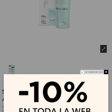
No mostrar de nuevo
SUAVINEX Bálsamo Pectoral
Aromático 50 ml
Referencia
217010
8,01 €
8,90 €
-10%