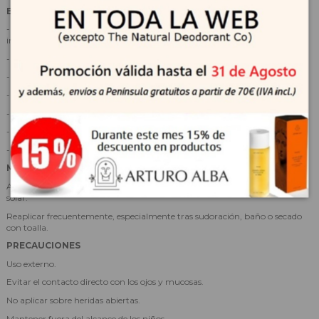
BENEFICIOS
- Protección solar muy alta SPF50+ frente a UVA, UVB, luz visible e
infrarrojos.
- Ayuda a reducir rojeces y sensación de calor.
- Mejora la microcirculación y disminuye la visibilidad de los capilares.
- Calma y descongestiona la piel sensible.
- Ayuda a unificar el tono y prevenir manchas.
- Textura ligera, no comedogénica y sin perfume.
- Apto para embarazadas, lactancia y mayores de 10 años.
MODO DE EMPLEO
Aplicar por la mañana sobre el rostro limpio y seco antes de la exposición
solar.
Reaplicar frecuentemente, especialmente tras sudoración, baño o secado
con toalla.
PRECAUCIONES
Uso externo.
Evitar el contacto directo con los ojos y mucosas.
No aplicar sobre heridas abiertas.
Mantener fuera del alcance de los niños.