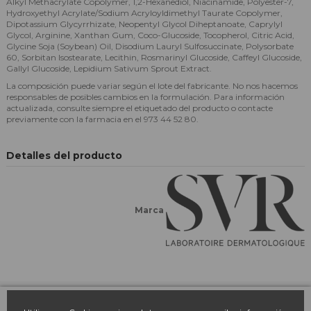
Alkyl Methacrylate Copolymer, 1,2-Hexanediol, Niacinamide, Polyester-7,
Hydroxyethyl Acrylate/Sodium Acryloyldimethyl Taurate Copolymer,
Dipotassium Glycyrrhizate, Neopentyl Glycol Diheptanoate, Caprylyl
Glycol, Arginine, Xanthan Gum, Coco-Glucoside, Tocopherol, Citric Acid,
Glycine Soja (Soybean) Oil, Disodium Lauryl Sulfosuccinate, Polysorbate
60, Sorbitan Isostearate, Lecithin, Rosmarinyl Glucoside, Caffeyl Glucoside,
Gallyl Glucoside, Lepidium Sativum Sprout Extract.
La composición puede variar según el lote del fabricante. No nos hacemos
responsables de posibles cambios en la formulación. Para información
actualizada, consulte siempre el etiquetado del producto o contacte
previamente con la farmacia en el 973 44 52 80.
Detalles del producto
Marca
Farmacia March