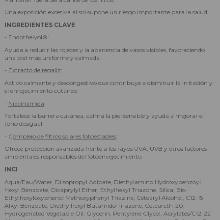
Una exposición excesiva al sol supone un riesgo importante para la salud.
INGREDIENTES CLAVE
-
Endothelyol®
:
Ayuda a reducir las rojeces y la apariencia de vasos visibles, favoreciendo
una piel más uniforme y calmada.
-
Extracto de regaliz
:
Activo calmante y descongestivo que contribuye a disminuir la irritación y
el enrojecimiento cutáneo.
-
Niacinamida
:
Fortalece la barrera cutánea, calma la piel sensible y ayuda a mejorar el
tono desigual.
- C
omplejo de filtros solares fotoestables
:
Ofrece protección avanzada frente a los rayos UVA, UVB y otros factores
ambientales responsables del fotoenvejecimiento.
INCI
Aqua/Eau/Water, Diisopropyl Adipate, Diethylamino Hydroxybenzoyl
Hexyl Benzoate, Dicaprylyl Ether, Ethylhexyl Triazone, Silica, Bis-
Ethylhexyloxyphenol Methoxyphenyl Triazine, Cetearyl Alcohol, C12-15
Alkyl Benzoate, Diethylhexyl Butamido Triazone, Ceteareth-20,
Hydrogenated Vegetable Oil, Glycerin, Pentylene Glycol, Acrylates/C12-22