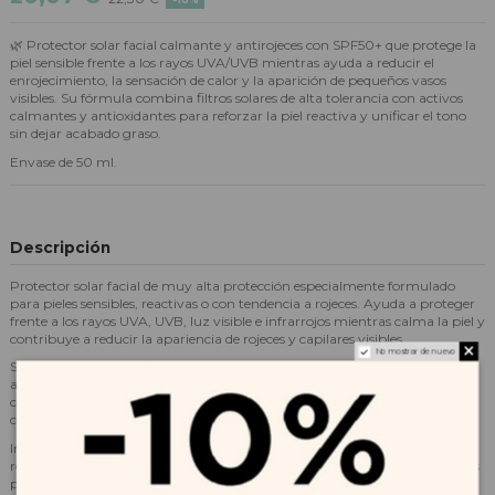
🌿 Protector solar facial calmante y antirojeces con SPF50+ que protege la
piel sensible frente a los rayos UVA/UVB mientras ayuda a reducir el
enrojecimiento, la sensación de calor y la aparición de pequeños vasos
visibles. Su fórmula combina filtros solares de alta tolerancia con activos
calmantes y antioxidantes para reforzar la piel reactiva y unificar el tono
sin dejar acabado graso.
Envase de 50 ml.
Descripción
Protector solar facial de muy alta protección especialmente formulado
para pieles sensibles, reactivas o con tendencia a rojeces. Ayuda a proteger
frente a los rayos UVA, UVB, luz visible e infrarrojos mientras calma la piel y
contribuye a reducir la apariencia de rojeces y capilares visibles.
No mostrar de nuevo
Su fórmula combina filtros solares fotoestables con activos calmantes y
antioxidantes que ayudan a reforzar la barrera cutánea y mejorar el
confort de la piel. Presenta una textura ligera, sin perfume y no
comedogénica, adecuada para el uso diario.
Indicado para piel sensible, reactiva o con tendencia a rojeces, cuperosis y
rosácea. Apto para piel con vasos visibles, manchas y piel sensibilizada tras
procedimientos dermatológicos.