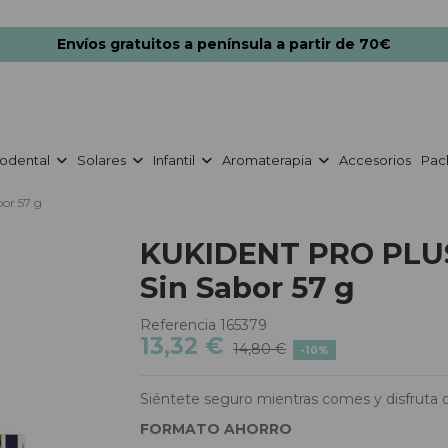
Envíos gratuitos a península a partir de 70€
odental
Solares
Infantil
Aromaterapia
Accesorios
Pac
or 57 g
KUKIDENT PRO PLUS 
Sin Sabor 57 g
Referencia
165379
13,32 €
14,80 €
-10%
Siéntete seguro mientras comes y disfruta 
FORMATO AHORRO