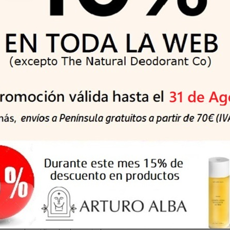
t Pro Plus Firmeza Al Masticar. Gracias a su sujeción óptima*, m
l día, incluso al comer alimentos duros
sis
o de los alimentos
arciales
ación, secar la dentadura y aplicar la solución en pequeñas banda
sujetarla unos instantes. Esperar unos minutos antes de comer o 
Es posible que tenga que probar varias veces hasta que encuentre 