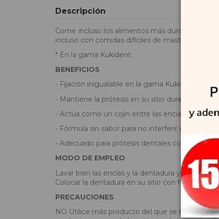
Descripción
Come incluso los alimentos más duros con Kukiden
incluso con comidas difíciles de masticar.
* En la gama Kukident.
BENEFICIOS
- Fijación inigualable en la gama Kukident
- Mantiene la prótesis en su sitio durante todo e
- Actúa como un cojín entre las encías y la próte
- Fórmula sin sabor para no interferir en el gust
- Adecuado para prótesis dentales completas y p
MODO DE EMPLEO
Lavar bien las encías y la dentadura y, a continu
Colocar la dentadura en su sitio con firmeza y 
PRECAUCIONES
NO Utilice más producto del que se recomienda. 