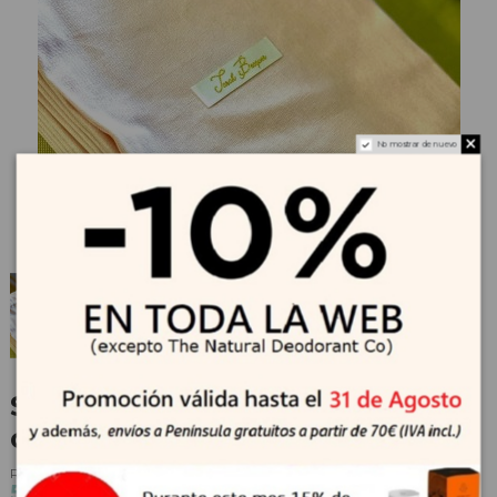
No mostrar de nuevo
Sarah Becquer bolsa porta
cosméticos
Referencia
2352
5,36 €
5,95 €
-10%