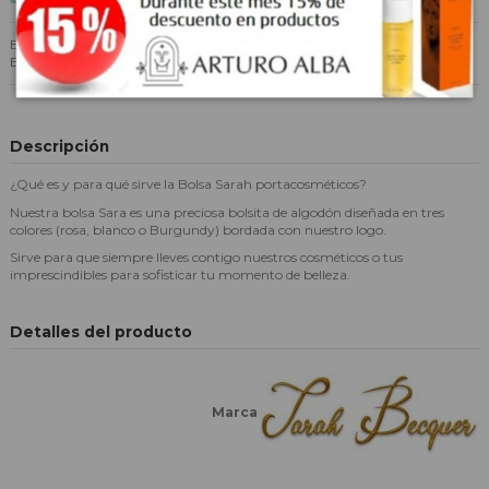
Bolsa portacosméticos de algodón en tres colores (rosa, blanco o
Burgundy).
Descripción
¿Qué es y para qué sirve la Bolsa Sarah portacosméticos?
Nuestra bolsa Sara es una preciosa bolsita de algodón diseñada en tres
colores (rosa, blanco o Burgundy) bordada con nuestro logo.
Sirve para que siempre lleves contigo nuestros cosméticos o tus
imprescindibles para sofisticar tu momento de belleza.
Detalles del producto
Marca