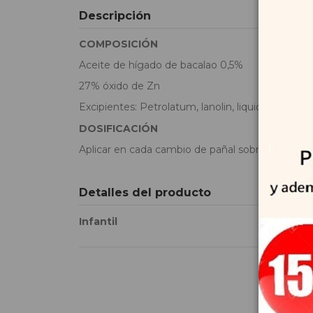
Descripción
COMPOSICIÓN
Aceite de hígado de bacalao 0,5%
27% óxido de Zn
Excipientes: Petrolatum, lanolin, liquid paraffin,
DOSIFICACIÓN
Aplicar en cada cambio de pañal sobre el culito 
Detalles del producto
Infantil