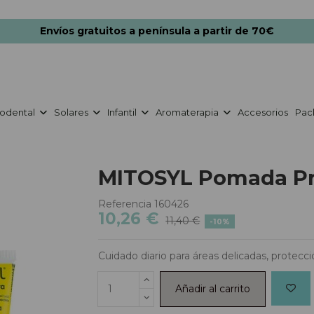
Envíos gratuitos a península a partir de 70€
odental
Solares
Infantil
Aromaterapia
Accesorios
Pac
MITOSYL Pomada Pro
Referencia
160426
10,26 €
11,40 €
-10%
Cuidado diario para áreas delicadas, protecció
Añadir al carrito