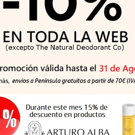
 aroma (geraniol), methylsalicylate, BHT
del bebé limpio y seco.
Cuidado Bebés y Aromaterapia
Pañales, Pants y Toallitas