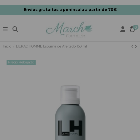
Envíos gratuitos a península a partir de 70€
0
Inicio
LIERAC HOMME Espuma de Afeitado 150 ml
Precio Rebajado