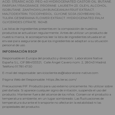
ACID. STEARIC ACID. PEG-40 HYDROGENATED CASTOR OIL. BUTANE.
PARFUM / FRAGRANCE. PROPANE. LAURETH-23. OLEYL ALCOHOL.
ISOBUTANE. ZANTHOXYLUM BUNGEANUM FRUIT EXTRACT.
MALTODEXTRIN. TOCOPHEROL. GLYCINE SOJA (SOYBEAN) OIL.
TULIPA GESNERIANA FLOWER EXTRACT. HYDROGENATED PALM
GLYCERIDES CITRATE. 1604B.
Las listas de ingredientes presentes en la composición de nuestros
productos se actualizan regularmente. Antes de utilizar un producto de
nuestra marca, le aconsejamos leer la lista de ingredientes situada en el
envase para asegurarse de que los ingredientes se adaptan a su situación
personal de uso.
INFORMACIÓN RSGP
Responsable en Europa del producto y dirección: Laboratoire Native
España S.L, CIF B84133321, Calle Ángel Cavero núm. 2, 28043 Madrid.
Teléfono 91.781.47.50
E-mail del responsable: serviciocliente.es@laboratoire-native.com
Página Web del Responsable: https://es.lierac.com/
Precauciones PIF: Producto para uso externo únicamente. No utilizar sobre
piel dañada. Si aparece cualquier signo de irritación, suspenda el uso del
producto. Mantener fuera del alcance de los niños. Conservar el producto a
temperatura ambiente, en un lugar sombreado. Las fluctuaciones de
temperatura durante el transporte no afectarán la estabilidad ni las
propiedades del producto.