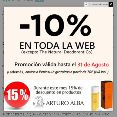
No mostrar de nuevo
Una fina espuma que levanta y suaviza el pelo para conseguir un afeitado
fácil desde la primera pasada de la cuchilla al mismo tiempo que protege la
piel gracias a su textura untuosa. Un afeitado preciso y suave que previene
ardor e irritación de la piel.
Descripción
Beneficios & resultados
tulipán negro: fortificante bayas de Sichuan : calmante
85% de ingredientes de origen natural
100% previene el ardor de la piel post afeitado* 100% facilita un afeitado
preciso* 95% protege la piel de la sensacion de irritación*
*Estudio clínico en 20 hombres durante 28 días uso diario- % de
satisfaccion.
Consejo de aplicación
Aplicar sobre la piel húmeda, Aclarar tras el afeitado.
Ingredientes principales
INGREDIENTS : AQUA / WATER / EAU. TRIETHANOLAMINE. PALMITIC