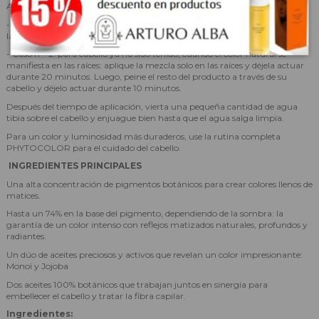
APLICACIÓN SENCILLA:
- Caso n ° 1: para el cabello que nunca ha sido teñido: aplique la mezcla en
las raíces y peine el resto del producto. Déjalo durante 30 minutos.
- Caso n ° 2: para cabello ya ha sido teñido, cuando el color natural se
manifiesta en las raíces: aplique la mezcla solo en las raíces y déjela actuar
durante 20 minutos. Luego, peine el resto del producto a través de su
cabello y déjelo actuar durante 10 minutos.
Después del tiempo de aplicación, vierta una pequeña cantidad de agua
tibia sobre el cabello y enjuague bien hasta que el agua salga limpia.
Para un color y luminosidad más duraderos, use la rutina completa
PHYTOCOLOR para el cuidado del cabello.
INGREDIENTES PRINCIPALES
Una alta concentración de pigmentos botánicos para crear colores llenos de
matices.
Hasta un 74% en la base del pigmento, dependiendo de la sombra: la
garantía de un color intenso con reflejos matizados naturales, profundos y
radiantes.
Un dúo de aceites preciosos y activos que revelan un color impresionante:
Monoï y Jojoba
Dos aceites 100% botánicos que trabajan juntos en sinergia para
embellecer el cabello y tratar la fibra capilar.
Ingredientes: