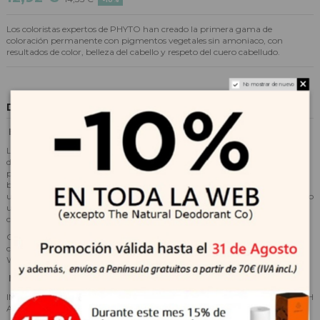
Los coloristas expertos de PHYTO han creado la primera gama de
coloración permanente con pigmentos vegetales sin amoniaco, con
resultados de color, belleza del cabello y respeto del cuero cabelludo.
No mostrar de nuevo
Descripción
BENEFICIOS Y RESULTADOS
La fórmula PHYTOCOLOR está enriquecida con una combinación única
de pigmentos botánicos derivados de cinco plantas de tinte, seleccionados
por sus propiedades pigmentarias superiores. Su alta concentración en la
base de pigmentos - hasta un 74%, dependiendo de la sombra - garantiza
un color intenso y natural con reflejos brillantes matizados que actúa como
un refuerzo de brillo y no se desvanece. El 100% del cabello gris está
cubierto desde la primera aplicación.
Composición del kit Phytocolor: revelador de leche 50 ml (1.69 fL. Oz),
crema para colorear 50 ml (1.69 fL. Oz.), Máscara Phytocolor 12 ml (NET
WT. 0.42 oz), folleto de instrucciones detallado, un par de guantes.
MODO DE USO
IMPORTANTE: SE DEBE REALIZAR UNA PRUEBA DE SENSIBILIDAD 48H
ANTES DE CADA USO DEL PRODUCTO.