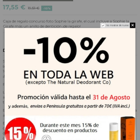
17,55 €
19,51 €
-10%
Caja de regalo concurso foto Sophie la girafe, el cual incluye a Sophie la
No mostrar de nuevo
Girafe más un anillo de dentición ¡de regalo!
Descripción
Sophie la girafe es el primer juguete para bebés que despierta todos sus
sentidos y alivia los dolores del proceso de dentición del bebé. De caucho
100% natural hevea y con más de 14 procesos manuales en su fabricación.
¡Esta fantástica jirafa de 18 cm enamorará a grandes y pequeños!
Permite despertar:
La vista: Gracias a sus manchas oscuras y contrastadas en todo el cuerpo,
atrae la mirada del bebé y se convierte en un objeto familiar que le
tranquiliza, ya que la reconoce fácilmente.
El oído: Provista de un silbato, divierte y estimula el oído del bebé y le ayuda
a comprender la relación causa-efecto.
El gusto: Flexible y dotada con muchas partes para morder (orejas,
cuernos, patas), es ideal para aliviar las encías del bebé cuando les salen los
dientes. Compuesta por caucho 100% natural y pintura alimentaria,
carece de peligro para el bebé.