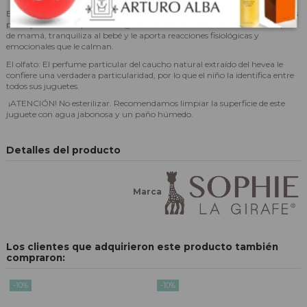
El tacto: Ligera, se adapta perfectamente a las manitas del bebé: sus largas
patas y su cuello le permiten agarrarla fácilmente. Tan suave como la piel
de mamá, tranquiliza al bebé y le aporta reacciones fisiológicas y
emocionales que le calman.
El olfato: El perfume particular del caucho natural extraído del hevea le
confiere una verdadera particularidad, por lo que el niño la identifica entre
todos sus juguetes.
¡ATENCIÓN! No esterilizar. Recomendamos limpiar la superficie de este
juguete con agua jabonosa y un paño húmedo.
Detalles del producto
Marca
Los clientes que adquirieron este producto también
compraron:
-10%
-10%