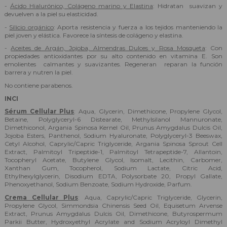
-
Ácido Hialurónico, Colágeno marino y Elastina
: Hidratan suavizan y
devuelven a la piel su elasticidad.
-
Silicio orgánico
: Aporta resistencia y fuerza a los tejidos manteniendo la
piel joven y elástica. Favorece la síntesis de colágeno y elastina.
-
Aceites de Argán, Jojoba, Almendras Dulces y Rosa Mosqueta
: Con
propiedades antioxidantes por su alto contenido en vitamina E. Son
emolientes calmantes y suavizantes. Regeneran reparan la función
barrera y nutren la piel.
No contiene parabenos.
INCI
Sérum Cellular Plus
: Aqua, Glycerin, Dimethicone, Propylene Glycol,
Betaine, Polyglyceryl-6 Distearate, Methylsilanol Mannuronate,
Dimethiconol, Argania Spinosa Kernel Oil, Prunus Amygdalus Dulcis Oil,
Jojoba Esters, Panthenol, Sodium Hyaluronate, Polyglyceryl-3 Beeswax,
Cetyl Alcohol, Caprylic/Capric Triglyceride, Argania Spinosa Sprout Cell
Extract, Palmitoyl Tripeptide-1, Palmitoyl Tetrapeptide-7, Allantoin,
Tocopheryl Acetate, Butylene Glycol, Isomalt, Lecithin, Carbomer,
Xanthan Gum, Tocopherol, Sodium Lactate, Citric Acid,
Ethylhexylglycerin, Disodium EDTA, Polysorbate 20, Propyl Gallate,
Phenoxyethanol, Sodium Benzoate, Sodium Hydroxide, Parfum.
Crema Cellular Plus
: Aqua, Caprylic/Capric Triglyceride, Glycerin,
Propylene Glycol, Simmondsia Chinensis Seed Oil, Equisetum Arvense
Extract, Prunus Amygdalus Dulcis Oil, Dimethicone, Butyrospermum
Parkii Butter, Hydroxyethyl Acrylate and Sodium Acryloyl Dimethyl