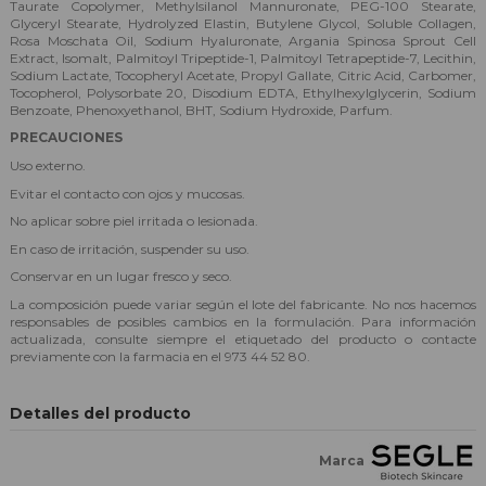
Taurate Copolymer, Methylsilanol Mannuronate, PEG-100 Stearate,
Glyceryl Stearate, Hydrolyzed Elastin, Butylene Glycol, Soluble Collagen,
Rosa Moschata Oil, Sodium Hyaluronate, Argania Spinosa Sprout Cell
Extract, Isomalt, Palmitoyl Tripeptide-1, Palmitoyl Tetrapeptide-7, Lecithin,
Sodium Lactate, Tocopheryl Acetate, Propyl Gallate, Citric Acid, Carbomer,
Tocopherol, Polysorbate 20, Disodium EDTA, Ethylhexylglycerin, Sodium
Benzoate, Phenoxyethanol, BHT, Sodium Hydroxide, Parfum.
PRECAUCIONES
Uso externo.
Evitar el contacto con ojos y mucosas.
No aplicar sobre piel irritada o lesionada.
En caso de irritación, suspender su uso.
Conservar en un lugar fresco y seco.
La composición puede variar según el lote del fabricante. No nos hacemos
responsables de posibles cambios en la formulación. Para información
actualizada, consulte siempre el etiquetado del producto o contacte
previamente con la farmacia en el 973 44 52 80.
Detalles del producto
Marca