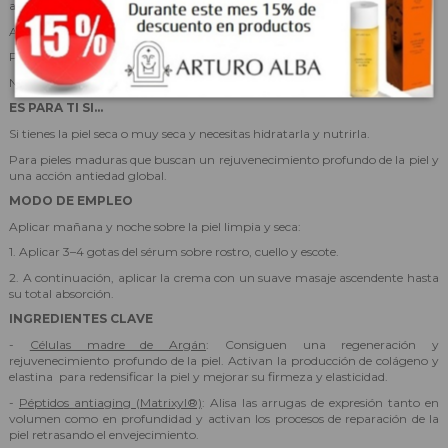
antioxidante.
Arrugas menos visibles: menor profundidad y volumen.
Piel más firme, densa y regenerada.
Nutre, redensifica, reafirma, regenera y protege.
ES PARA TI SI...
Si tienes la piel seca o muy seca y necesitas hidratarla y nutrirla.
Para pieles maduras que buscan un rejuvenecimiento profundo de la piel y
una acción antiedad global.
MODO DE EMPLEO
Aplicar mañana y noche sobre la piel limpia y seca:
1. Aplicar 3–4 gotas del sérum sobre rostro, cuello y escote.
2. A continuación, aplicar la crema con un suave masaje ascendente hasta
su total absorción.
INGREDIENTES CLAVE
-
Células madre de Argán
: Consiguen una regeneración y
rejuvenecimiento profundo de la piel. Activan la producción de colágeno y
elastina para redensificar la piel y mejorar su firmeza y elasticidad.
-
Péptidos antiaging (Matrixyl®)
: Alisa las arrugas de expresión tanto en
volumen como en profundidad y activan los procesos de reparación de la
piel retrasando el envejecimiento.